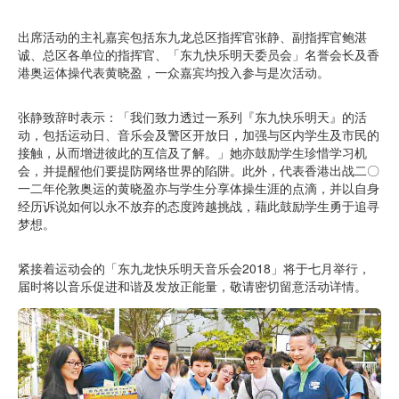
出席活动的主礼嘉宾包括东九龙总区指挥官张静、副指挥官鲍湛
诚、总区各单位的指挥官、「东九快乐明天委员会」名誉会长及香
港奥运体操代表黄晓盈，一众嘉宾均投入参与是次活动。
张静致辞时表示：「我们致力透过一系列『东九快乐明天』的活
动，包括运动日、音乐会及警区开放日，加强与区内学生及市民的
接触，从而增进彼此的互信及了解。」她亦鼓励学生珍惜学习机
会，并提醒他们要提防网络世界的陷阱。此外，代表香港出战二〇
一二年伦敦奥运的黄晓盈亦与学生分享体操生涯的点滴，并以自身
经历诉说如何以永不放弃的态度跨越挑战，藉此鼓励学生勇于追寻
梦想。
紧接着运动会的「东九龙快乐明天音乐会2018」将于七月举行，
届时将以音乐促进和谐及发放正能量，敬请密切留意活动详情。