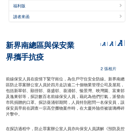
福利版
讀者來函
新界南總區與保安業
界攜手抗疫
2 張相片
前線保安人員在疫情下緊守崗位，為住戶守住安全防線。新界南總
區防止罪案辦公室人員於四月走訪逾二十個物業管理公司及屋苑，
包括新翠邨、顯徑邨、葵盛邨、葵涌邨、愉景灣、映灣園、富東邨
及逸東邨等，探訪數百名前線保安人員，藉此為他們打氣，派發由
市民捐贈的口罩。探訪葵涌邨期間，人員特別慰問一名保安員，該
保安員早前在調查一宗高空擲物案件時，在大廈外險些被玻璃樽碎
片擊中。
在探訪過程中，防止罪案辦公室人員亦向保安人員講解《預防及控