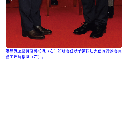
港島總區指揮官郭柏聰（右）頒發委任狀予第四屆天使長行動委員
會主席蘇啟國（左）。