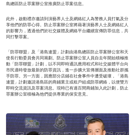
島總區防止罪案辦公室推廣防止罪案信息。
此外，啟動禮亦邀請到演藝界人士及網絡紅人為警務人員打氣及分
享他們的防罪心得。防止罪案辦公室將藉著演藝界人士及網絡紅人
的影響力，透過他們於社交媒體及網絡平台繼續宣傳防罪信息，共
同打擊罪案。
「防罪聯盟」及「港島連盟」計劃由港島總區防止罪案辦公室和天
使長行動委員會共同籌劃。防止罪案辦公室人員自去年開始積極推
動「防罪聯盟」計劃，以不同即時通訊應用程式和社交媒體平台向
市民適時發放最新的防罪資訊，進一步擴大宣傳層面及推動社群攜
手防罪。另一方面，因應部分店鋪在社會事件中遭受破壞，「港島
連盟」計劃邀請港島區的商鋪業主或租戶組成防罪網絡，以便雙方
即時交流資訊及罪案消息。現時已有過百間商鋪加入此計劃，防止
罪案辦公室積極為他們提供專業的保安意見。