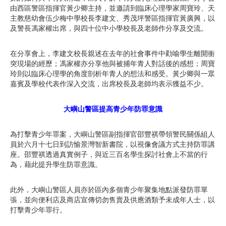
由西區警區指揮官黃少卿主持，並邀請到臨床心理學家周寶玲、天
主教慈幼會伍少梅中學校長李建文、秀茂坪警區指揮官黃廣興，以
及警長馮家權出席，與四十位中小學校長及老師作分享及交流。
在分享會上，李建文校長親述在去年的社會事件中勸喻學生離開衝
突現場的經歷；馮家權亦分享他與被捕年青人對話後的感想；周寶
玲則以臨床心理學的角度剖析年青人的想法和感受。黃少卿與一眾
嘉賓及學校代表作深入交流，出席校長及老師均表示獲益不少。
大嶼山警區提高青少年防罪意識
為打擊青少年罪案，大嶼山警區副指揮官邵豐祺帶領警民關係組人
員於六月十七日到訪愉景灣智新書院，以視像會議方式主持防罪講
座。邵豐祺透過真實例子，與近三百名學生探討社會上不當的行
為，藉此提升學生防罪意識。
此外，大嶼山警區人員亦於區內多個青少年聚集地點派發防罪單
張，並向便利店及商店宣傳切勿售賣及供應酒類予未成年人士，以
打擊青少年罪行。