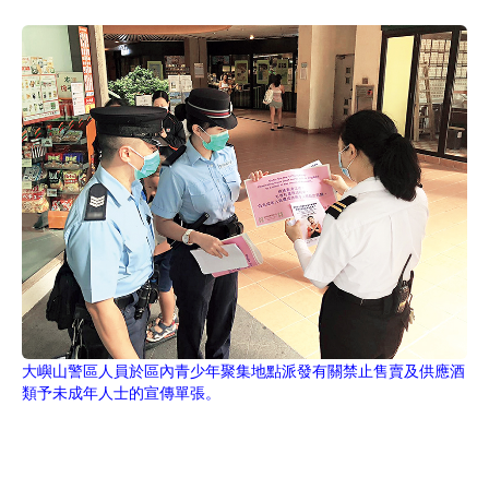
大嶼山警區人員於區內青少年聚集地點派發有關禁止售賣及供應酒
類予未成年人士的宣傳單張。