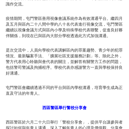
識作交流。
疫情期間，屯門警區善用視像會議系統作為有效溝通平台。繼四月
及五月與區內二十八間中學約八十名代表進行視像交流，屯門警區
繼續以視像會議方式與區內小學及特殊學校代表聯繫，促進良好夥
伴關係，到現在已與區內大部分學校透過此方式加強溝通。
是次交流中，人員向學校代表講解區內的罪案趨勢、青少年的犯罪
情況、最新騙案手法、「擴展社區支援服務計劃」等。除此之外，
警方代表用心聆聽與會代表的關注，並解答有關警方工作的問題，
包括警司警誡及拘捕程序。學校代表亦感謝警方一直與學校保持良
好溝通。
屯門警區會繼續透過不同的平台與區內學校溝通，培育學生成為正
直及守法的年青人。
西區警區舉行警校分享會
西區警區於六月二十六日舉行「警校分享會」，提供平台讓參與者
探討如何與年青人溝通，深入了解年青人的心理及價值觀。分享會