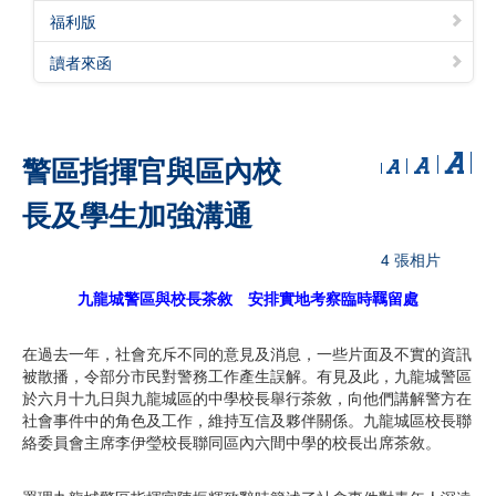
福利版
讀者來函
警區指揮官與區內校
長及學生加強溝通
4 張相片
九龍城警區與校長茶敘 安排實地考察臨時羈留處
在過去一年，社會充斥不同的意見及消息，一些片面及不實的資訊
被散播，令部分市民對警務工作產生誤解。有見及此，九龍城警區
於六月十九日與九龍城區的中學校長舉行茶敘，向他們講解警方在
社會事件中的角色及工作，維持互信及夥伴關係。九龍城區校長聯
絡委員會主席李伊瑩校長聯同區內六間中學的校長出席茶敘。