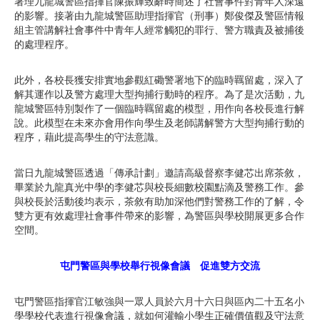
署理九龍城警區指揮官陳振輝致辭時簡述了社會事件對青年人深遠
的影響。接著由九龍城警區助理指揮官（刑事）鄭俊傑及警區情報
組主管講解社會事件中青年人經常觸犯的罪行、警方職責及被捕後
的處理程序。
此外，各校長獲安排實地參觀紅磡警署地下的臨時羈留處，深入了
解其運作以及警方處理大型拘捕行動時的程序。為了是次活動，九
龍城警區特別製作了一個臨時羈留處的模型，用作向各校長進行解
說。此模型在未來亦會用作向學生及老師講解警方大型拘捕行動的
程序，藉此提高學生的守法意識。
當日九龍城警區透過「傳承計劃」邀請高級督察李健芯出席茶敘，
畢業於九龍真光中學的李健芯與校長細數校園點滴及警務工作。參
與校長於活動後均表示，茶敘有助加深他們對警務工作的了解，令
雙方更有效處理社會事件帶來的影響，為警區與學校開展更多合作
空間。
屯門警區與學校舉行視像會議 促進雙方交流
屯門警區指揮官江敏強與一眾人員於六月十六日與區內二十五名小
學學校代表進行視像會議，就如何灌輸小學生正確價值觀及守法意