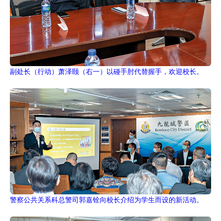
副处长（行动）萧泽颐（右一）以碰手肘代替握手，欢迎校长。
警察公共关系科总警司郭嘉铨向校长介绍为学生而设的新活动。