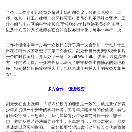
至今，工作小组已经举办超过十场咨询会议，分别会见校长、老
师、家长、社工、律师、分区扑灭罪行委员会和不同社会贤达。工
作小组与十八区的中学校长会/学校联会/学校联络委员会的主席，
以及十八区的家长教师会联会的会议亦恒常化，每半年举行一次。
工作小组继本年一月与一众校长召开了第一次会议后，于七月十五
日在红磡分区警署进行了第二次会议。副处长当日更安排校长参观
一个临时羁留处，并举办了一场「Shall We Talk」讲座，以提高警
方工作的透明度。一众校长藉此深入了解警察作出拘捕后的处理程
序，特别是如何保障被捕人士，包括未成年被捕人士的权益及相关
安排。
多方合作 促进蜕变
副处长在会上强调：「警方和校方的理念是一致的，就是要保护青
少年并提供一个安全的学习环境，向青年灌输正确的价值观，着他
们奉公守法，三思而行。我们希望青少年做事前可停一停，想一
想，并能反思若违法而导致坐牢，不单对自己，亦会对家人、朋友
造成难以磨灭的影响。」副处长更希望出席活动的校长会代表将警