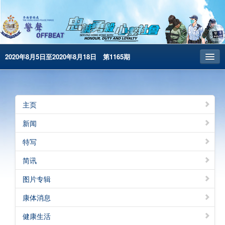
2020年8月5日至2020年8月18日 第1165期
主页
昔日警声
主页
警务处主页
新闻
繁体版
特写
English
简讯
电子书版
图片专辑
康体消息
健康生活