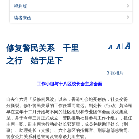
福利版
读者来函
修复警民关系 千里
之行 始于足下
3 张相片
工作小组与十八区校长会主席会面
自去年六月「反修例风波」以来，香港社会饱受创伤，社会变得十
分撕裂。修补警民关系的工作任重而道远。副处长（行动）萧泽颐
早在去年十二月开始与不同的社区组织和专业团体会面以收集意
见，并于今年三月正式成立「警队推动社群参与工作小组」，担任
主席一职，副主席为行动处处长郭荫庸，成员包括助理处长（刑
事）、助理处长（支援）、六个总区的指挥官、刑事总部总警司、
警察公共关系科总警司及警察谈判组主管。