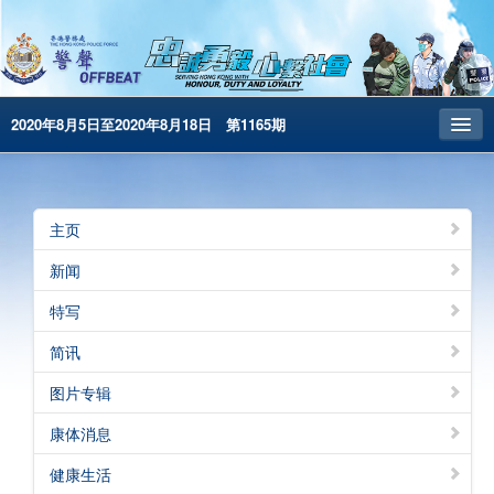
2020年8月5日至2020年8月18日 第1165期
主页
昔日警声
主页
警务处主页
新闻
繁体版
特写
English
简讯
电子书版
图片专辑
康体消息
健康生活