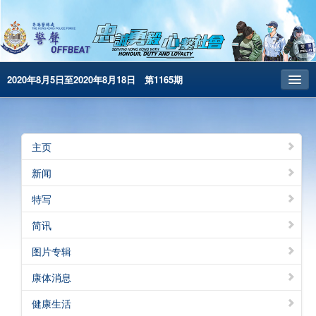
2020年8月5日至2020年8月18日 第1165期
主页
昔日警声
主页
警务处主页
新闻
繁体版
特写
English
简讯
电子书版
图片专辑
康体消息
健康生活