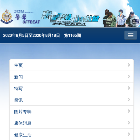
2020年8月5日至2020年8月18日 第1165期
主页
昔日警声
主页
警务处主页
新闻
繁体版
特写
English
简讯
电子书版
图片专辑
康体消息
健康生活