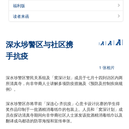
福利版
读者来函
深水埗警区与社区携
手抗疫
1 张相片
深水埗警区警民关系组及「窝深计划」成员于七月十四到访区内两
所清真寺，向非华裔人士讲解多项防疫措施及《预防及控制疾病规
例》。
深水埗警区亦将早前「深连心‧齐抗疫」心意卡设计比赛的学生得
奖作品印制于一批酒精消毒纸巾的包装上。人员和「窝深计划」成
员在探访清真寺期间向非华裔社区人士派发该批酒精消毒纸巾以及
翻译成乌都语的防罪海报和宣传单张。