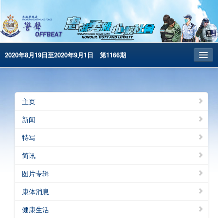
2020年8月19日至2020年9月1日 第1166期
主页
昔日警声
主页
警务处主页
新闻
繁體版
特写
English
简讯
电子书版
图片专辑
康体消息
健康生活