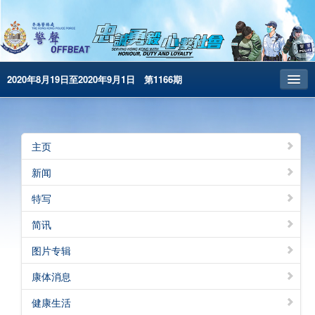
2020年8月19日至2020年9月1日 第1166期
主页
昔日警声
主页
警务处主页
新闻
繁體版
特写
English
简讯
电子书版
图片专辑
康体消息
健康生活