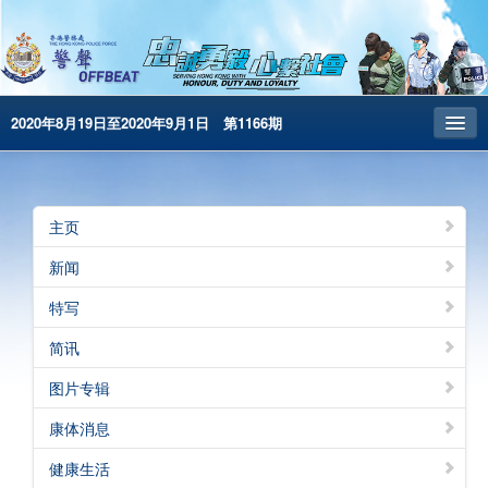
2020年8月19日至2020年9月1日 第1166期
主页
昔日警声
主页
警务处主页
新闻
繁體版
特写
English
简讯
电子书版
图片专辑
康体消息
健康生活