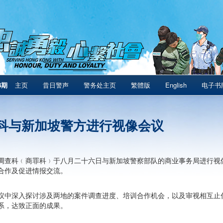
8期
主页
昔日警声
警务处主页
繁體版
English
电子书
科与新加坡警方进行视像会议
调查科﹙商罪科﹚于八月二十六日与新加坡警察部队的商业事务局进行视像
合作及促进情报交流。
议中深入探讨涉及两地的案件调查进度、培训合作机会，以及审视相互止
系，达致正面的成果。