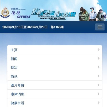
2020年9月16日至2020年9月29日 第1168期
主页
昔日警声
主页
警务处主页
新闻
繁體版
特写
English
简讯
电子书版
图片专辑
康体消息
健康生活