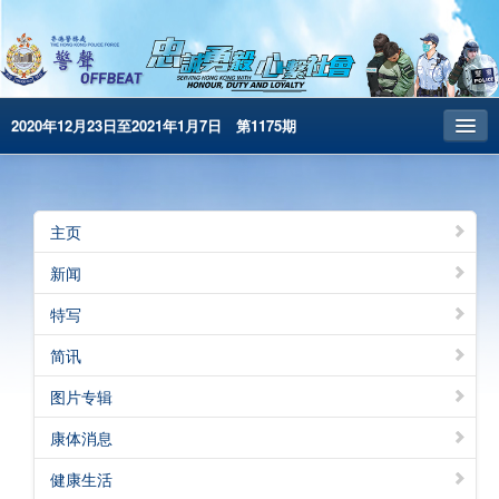
2020年12月23日至2021年1月7日 第1175期
主页
昔日警声
主页
警务处主页
新闻
繁體版
特写
English
简讯
电子书版
图片专辑
警声特刊
康体消息
健康生活