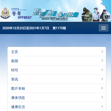
2020年12月23日至2021年1月7日 第1175期
主页
昔日警声
主页
警务处主页
新闻
繁體版
特写
English
简讯
电子书版
图片专辑
警声特刊
康体消息
健康生活