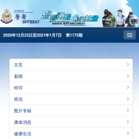
2020年12月23日至2021年1月7日 第1175期
主页
昔日警声
主页
警务处主页
新闻
繁體版
特写
English
简讯
电子书版
图片专辑
警声特刊
康体消息
健康生活