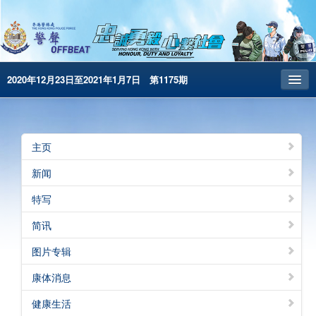
2020年12月23日至2021年1月7日 第1175期
主页
昔日警声
主页
警务处主页
新闻
繁體版
特写
English
简讯
电子书版
图片专辑
警声特刊
康体消息
健康生活