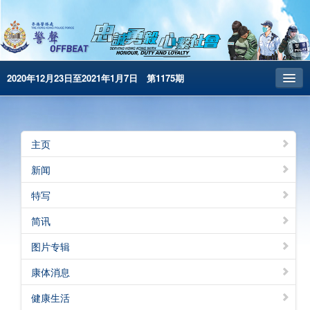
2020年12月23日至2021年1月7日 第1175期
主页
昔日警声
主页
警务处主页
新闻
繁體版
特写
English
简讯
电子书版
图片专辑
警声特刊
康体消息
健康生活