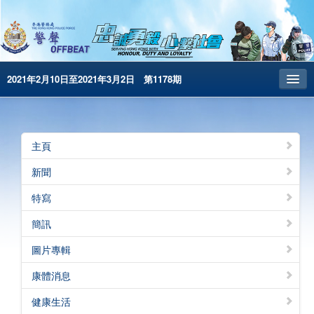
2021年2月10日至2021年3月2日 第1178期
主頁
昔日警聲
主頁
警務處主頁
新聞
简体版
特寫
English
簡訊
電子書版
圖片專輯
警聲特刊
康體消息
健康生活