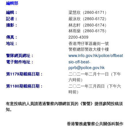
編輯部
編輯：
梁慧欣（2860-6171）
記者：
嚴泳欣（2860-6172）
攝影：
林志軒（2860-6174）
林雨燊（2860-6175）
傳真：
2200-4309
地址：
香港灣仔軍器廠街一號
警察總部警政大樓十樓
警隊網頁網址：
www.info.gov.hk/police/offbeat
電子郵件地址：
sio-off-beat-
pprb@police.gov.hk
第1179期截稿日期：
二〇二一年二月十一日（下午
六時前）
第1180期截稿日期：
二〇二一年三月四日（下午六
時前）
有意投稿的人員請透過警察內聯網首頁的《警聲》捷徑參閱投稿須
知。
香港警務處警察公共關係科製作