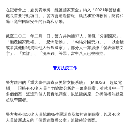
在記者會上，處長表示將「維護國家安全」納入「2021年警務處
處長首要行動項目」。警方會透過情報、執法和宣傳教育，防範和
遏止危害國家安全的行為和活動。
截至二〇二一年二月一日，警方共拘捕97人，涉嫌「分裂國家」、
「顛覆國家政權」、「恐怖活動」、「勾結外國勢力」、「以金錢
或者其他財物資助他人分裂國家」，部分人士亦涉嫌「發表煽動文
字」、「欺詐」、「洗黑錢」等罪，當中八人已被檢控。
警方抗疫工作
警方啟用的「重大事件調查及災難支援系統」（MIIDSS – 超級電
腦），現時有40名人員全力協助分析約一萬宗個案，並就其中一千
多個個案，派遣刑偵人員實地調查，以追蹤病原、分析傳播熱點及
超級帶菌者。
警方亦外借50名人員協助衞生署調查及檢控違例個案，以及40名
人員於新成立的「個案追蹤辦公室」追蹤確診個案。