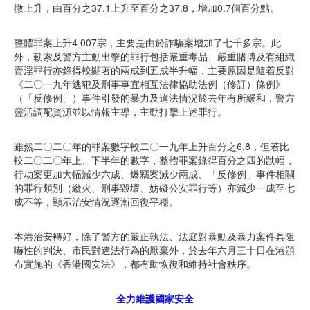
微上升，由百分之37.1上升至百分之37.8，增加0.7個百分點。
整體罪案上升4 007宗，主要是由於詐騙案增加了七千多宗。此
外，勒索及警方主動出擊的罪行包括嚴重毒品、嚴重賭博及有組織
賣淫罪行亦錄得較顯著的兩成到五成半升幅，主要原因是隨着反對
《二〇一九年逃犯及刑事事宜相互法律協助法例（修訂）條例》
（「反修例」）事件引發的暴力及違法情況於去年有所緩和，警方
靈活調配資源並以情報主導，主動打擊上述罪行。
雖然二〇二〇年的罪案數字較二〇一九年上升百分之6.8，但若比
較二〇二〇年上、下半年的數字，整體罪案錄得百分之四的跌幅，
行劫案更加大幅減少六成、爆竊案減少兩成、「反修例」事件相關
的罪行類別（縱火、刑事毀壞、妨礙公安罪行等）亦減少一成至七
成不等，顯示治安情況逐漸回復平穩。
本港治安轉好，除了警方的嚴正執法、法庭對暴動及暴力案件具阻
嚇性的判決、市民對違法行為的厭棄外，於去年六月三十日在港頒
布實施的《香港國安法》，都有助恢復和維持社會秩序。
全力維護國家安全