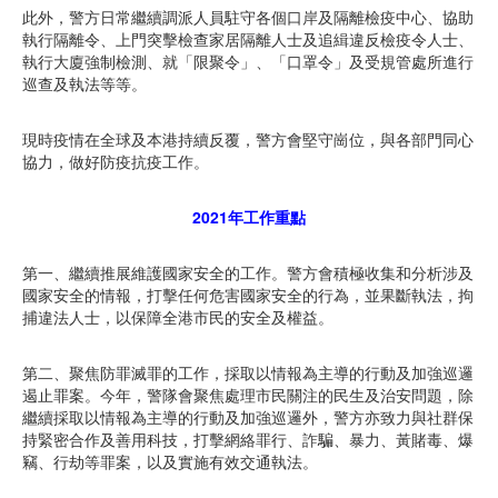
此外，警方日常繼續調派人員駐守各個口岸及隔離檢疫中心、協助
執行隔離令、上門突擊檢查家居隔離人士及追緝違反檢疫令人士、
執行大廈強制檢測、就「限聚令」、「口罩令」及受規管處所進行
巡查及執法等等。
現時疫情在全球及本港持續反覆，警方會堅守崗位，與各部門同心
協力，做好防疫抗疫工作。
2021年工作重點
第一、繼續推展維護國家安全的工作。警方會積極收集和分析涉及
國家安全的情報，打擊任何危害國家安全的行為，並果斷執法，拘
捕違法人士，以保障全港市民的安全及權益。
第二、聚焦防罪滅罪的工作，採取以情報為主導的行動及加強巡邏
遏止罪案。今年，警隊會聚焦處理市民關注的民生及治安問題，除
繼續採取以情報為主導的行動及加強巡邏外，警方亦致力與社群保
持緊密合作及善用科技，打擊網絡罪行、詐騙、暴力、黃賭毒、爆
竊、行劫等罪案，以及實施有效交通執法。