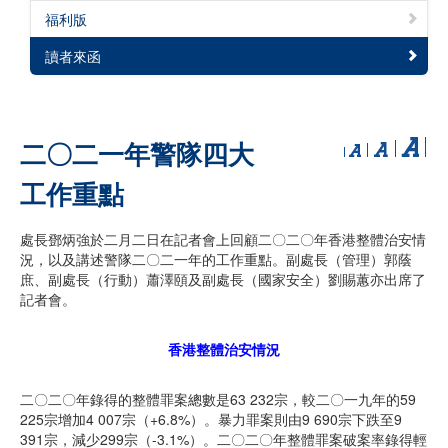
福利版
讀者來函
二〇二一年警隊四大
工作重點
處長鄧炳強於二月二日在記者會上回顧二〇二〇年香港整體治安情
況，以及講述警隊二〇二一年的工作重點。副處長（管理）郭蔭
庶、副處長（行動）蕭澤頤及副處長（國家安全）劉賜蕙亦出席了
記者會。
香港整體治安情況
二〇二〇年錄得的整體罪案總數是63 232宗，較二〇一九年的59
225宗增加4 007宗（+6.8%）。暴力罪案則由9 690宗下跌至9
391宗，減少299宗（-3.1%）。二〇二〇年整體罪案破案率錄得輕