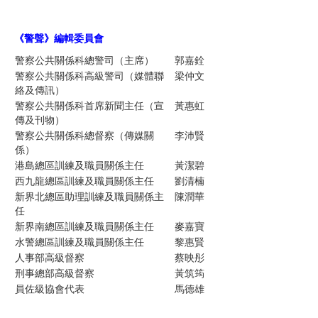
《警聲》編輯委員
會
警察公共關係科總警司（主席）
郭嘉銓
警察公共關係科高級警司（媒體聯
梁仲文
絡及傳訊）
警察公共關係科首席新聞主任（宣
黃惠虹
傳及刊物）
警察公共關係科總督察（傳媒關
李沛賢
係）
港島總區訓練及職員關係主任
黃潔碧
西九龍總區訓練及職員關係主任
劉清楠
新界北總區助理訓練及職員關係主
陳潤華
任
新界南總區訓練及職員關係主任
麥嘉寶
水警總區訓練及職員關係主任
黎惠賢
人事部高級督察
蔡映彤
刑事總部高級督察
黃筑筠
員佐級協會代表
馬德雄