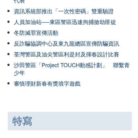
代表
資訊系統部推出「一次性密碼」雙重驗證
人員加油站──東區警區迅速拘捕搶劫匪徒
冬防滅罪宣傳活動
反詐騙協調中心及東九龍總區宣傳防騙資訊
荃灣警區及油尖警區利是封及揮春設計比賽
沙田警區「Project TOUCH動感計劃」 聯繫青
少年
審慎理財新春有獎填字遊戲
特寫