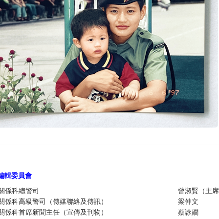
編輯委員
會
關係科總警司
曾淑賢（主席
關係科高級警司（傳媒聯絡及傳訊）
梁仲文
關係科首席新聞主任（宣傳及刊物）
蔡詠嫺