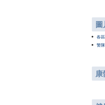
圖
各區
警隊
康