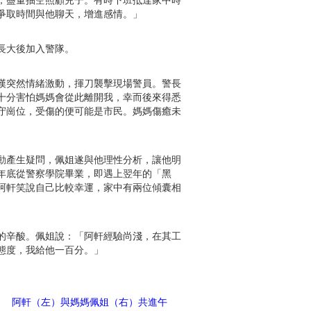
爭取時間與他聊天，增進感情。」
長大後加入警隊。
漢突然情緒激動，揮刀襲擊現場警員。警長
十分害怕媽媽會從此離開我，幸而後來得悉
守崗位，受傷的便可能是市民。媽媽傷癒未
動產生疑問，佩姐遂與他理性分析，讓他明
年底從警察學院畢業，即遇上翌年的「黑
阿軒笑說自己比較幸運，家中有兩位傾囊相
的辛酸。佩姐說：「阿軒經驗尚淺，在其工
態度，我給他一百分。」
阿軒（左）與媽媽佩姐（右）共進午