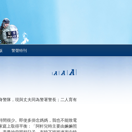
版
警聲特刊
身警隊，現與丈夫同為警署警長；二人育有
時間很少。即使多掛念媽媽，我也不能致電
家庭上取得平衡：「阿軒兒時主要由嫲嫲照
，盡量抽空照顧兒子。有時下班抵達家中時