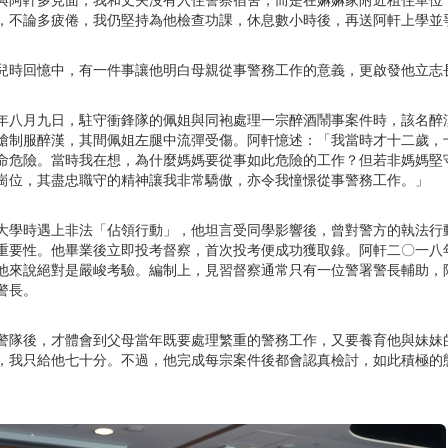
，不論多疲倦，我仍堅持為他檢查功課，休息數小時後，再送阿軒上學並
兒時回憶中，有一件事讓他明白母親從事警務工作的意義，更啟發他立志
年八月九日，駐守衝鋒隊的佩姐與同袍處理一宗醉酒鬧事案件時，該名醉
槍制服醉漢，其間佩姐左腿中流彈受傷。阿軒憶述：「我當時才十二歲，
命危險。當時我在想，為什麼媽媽要從事如此危險的工作？但若非媽媽堅
崗位，其盡忠職守的精神讓我非常驕傲，亦令我憧憬從事警務工作。」
大學時遇上非法「佔領行動」，他坦言受同學影響後，曾對警方的執法行
重要性。他畢業後立即投考督察，首次投考便成功獲取錄。阿軒二〇一八
他來說絕對是嚴峻考驗。編制上，見習督察通常只有一位警署警長輔助，
警長。
警隊後，才體會到父母當年既要處理繁重的警務工作，又要養育他與妹妹
，我只給他七十分。不過，他完成每宗案件後都會認真檢討，如此積極的