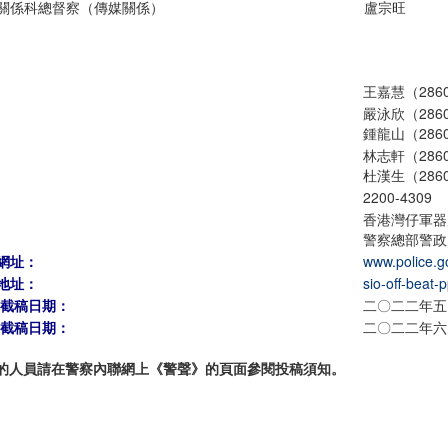
關係科總督察（傳媒關係）
盧宗旺
王嘉慧（2860
嚴泳欣（2860
鍾龍山（2860
林志軒（2860
杜漢生（2860
2200-4309
香港灣仔軍器
警察總部警政
網址：
www.police.g
地址：
sio-off-beat-
期截稿日期：
二〇二二年五
期截稿日期：
二〇二二年六
的人員請在警察內聯網上《警聲》的頁面參閱投稿須知。