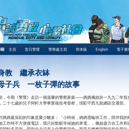
8期
主頁
昔日警聲
警務處主頁
简体版
English
電子書
身教 繼承衣缽
母子兵 一枚子彈的故事
節，今期《警聲》走訪一個溫馨的警察家庭——媽媽佩姐於一九九〇年投
，二十七歲的兒子阿軒大學畢業後投考督察，現駐守西九龍總區交通部。
對媽媽最深刻的印象是聚少離多：「小時候，媽媽需輪班工作，陪伴我的
她工作時不方便接電話，我只好默默等候她的來電。」佩姐盡力在工作和
與阿軒多見面，我和丈夫沒有入住警察宿舍，而是在嫲嫲家附近租住單位