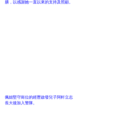
膳，以感謝她一直以來的支持及照顧。
佩姐堅守崗位的經歷啟發兒子阿軒立志
長大後加入警隊。