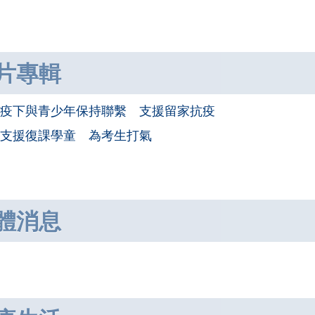
片專輯
疫下與青少年保持聯繫 支援留家抗疫
支援復課學童 為考生打氣
體消息