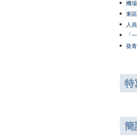
機場
東區
人員
「一
葵青
特
簡