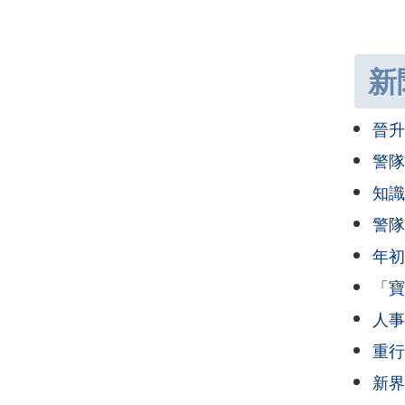
新
晉升
警隊
知識
警隊
年初
「寶
人事
重行
新界