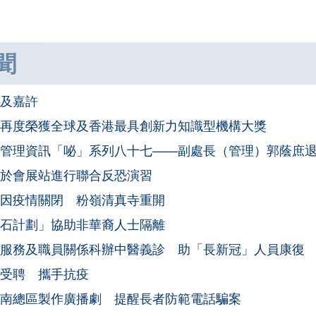
聞
及嘉許
再度榮獲全球及香港最具創新力知識型機構大獎
管理資訊「咇」系列八十七——副處長（管理）郭蔭庶
於會展站進行聯合反恐演習
因疫情關閉 粉嶺清真寺重開
石計劃」協助非華裔人士隔離
服務及職員關係科辦中醫義診 助「長新冠」人員康復
受聘 攜手抗疫
南總區製作廣播劇 提醒長者防範電話騙案