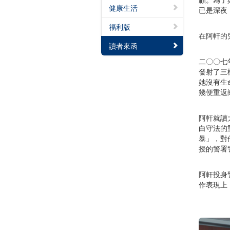
健康生活
已是深夜
福利版
在阿軒的
讀者來函
二〇〇七
發射了三
她沒有生
幾便重返
阿軒就讀
白守法的
暴」，對
授的警署
阿軒投身
作表現上