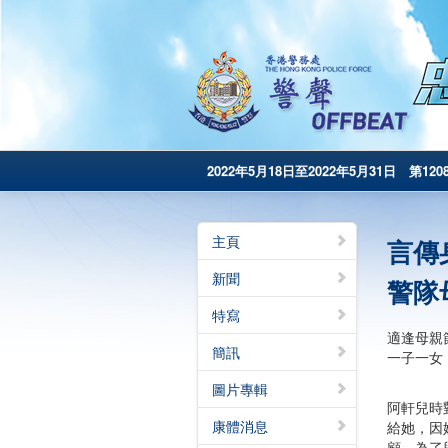
2022年5月18日至2022年5月31日 第120
主頁
言傳
新聞
警隊
特寫
適逢母親
簡訊
一子一女
圖片專輯
阿軒兒時
康體消息
給她，因
顧。為了