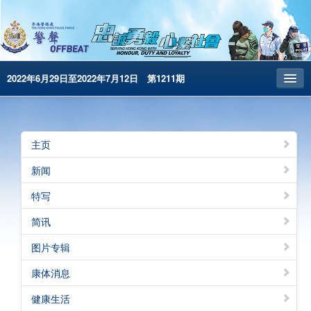
2022年6月29日至2022年7月12日 第1211期
主页
昔日警声
主页
警务处主页
新闻
繁體版
特写
English
简讯
电子书版
图片专辑
警声特刊
康体消息
健康生活