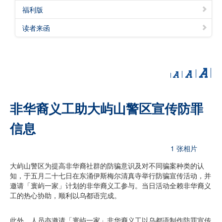
福利版
读者来函
非华裔义工助大屿山警区宣传防罪
信息
1 张相片
大屿山警区为提高非华裔社群的防骗意识及对不同骗案种类的认
知，于五月二十七日在东涌伊斯梅尔清真寺举行防骗宣传活动，并
邀请「寰屿一家」计划的非华裔义工参与。当日活动全赖非华裔义
工的热心协助，顺利以乌都语完成。
此外，人员亦邀请「寰屿一家」非华裔义工以乌都语制作防罪宣传