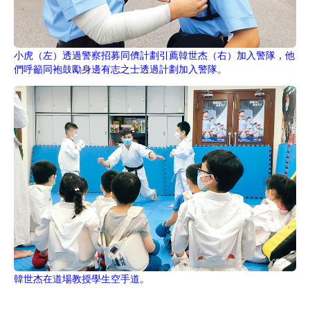
小虎（左）透過警察招募同儕計劃引薦韓世杰（右）加入警隊，他
們呼籲同袍鼓勵身邊有志之士透過計劃加入警隊。
韓世杰在道場教授學生空手道。