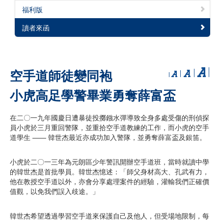
福利版
讀者來函
空手道師徒變同袍
小虎高足學警畢業勇奪薛富盃
在二〇一九年國慶日遭暴徒投擲鏹水彈導致全身多處受傷的刑偵探
員小虎於三月重回警隊，並重拾空手道教練的工作，而小虎的空手
道學生 —— 韓世杰最近亦成功加入警隊，並勇奪薛富盃及銀笛。
小虎於二〇一三年為元朗區少年警訊開辦空手道班，當時就讀中學
的韓世杰是首批學員。韓世杰憶述：「師父身材高大、孔武有力，
他在教授空手道以外，亦會分享處理案件的經驗，灌輸我們正確價
值觀，以免我們誤入歧途。」
韓世杰希望透過學習空手道來保護自己及他人，但受場地限制，每