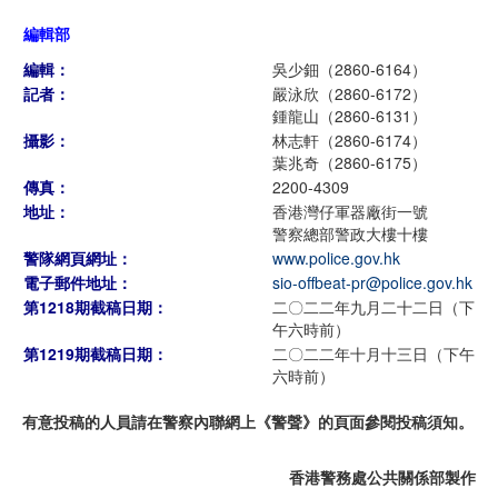
編輯部
編輯：
吳少鈿（2860-6164）
記者：
嚴泳欣（2860-6172）
鍾龍山（2860-6131）
攝影：
林志軒（2860-6174）
葉兆奇（2860-6175）
傳真：
2200-4309
地址：
香港灣仔軍器廠街一號
警察總部警政大樓十樓
警隊網頁網址：
www.police.gov.hk
電子郵件地址：
sio-offbeat-pr@police.gov.hk
第1218期截稿日期：
二〇二二年九月二十二日（下
午六時前）
第1219期截稿日期：
二〇二二年十月十三日（下午
六時前）
有意投稿的人員請在警察內聯網上《警聲》的頁面參閱投稿須知。
香港警務處公共關係部製作