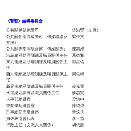
《警聲》編輯委員
會
公共關係部總警司
曾淑賢（主席）
公共關係部高級警司（傳媒聯絡及
梁仲文
支援）
公共關係部高級督察（傳媒關係）
陳惠婷
港島總區助理訓練及職員關係主任
馮益和
東九龍總區助理訓練及職員關係主
郭星佑
任
西九龍總區助理訓練及職員關係主
周俊鳴
任
新界南總區訓練及職員關係主任
麥嘉寶
水警總區訓練及職員關係主任
黎惠賢
人事部總督察
梁鎮中
警察學院總督察
陳純煒
刑事總部高級督察
黃筑筠
員佐級協會代表
李玉霞
行政主任（文職人員關係）
胡依韻