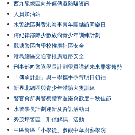
西九龍總區向外傭傳遞防騙資訊
人員加油站
水警總區與香港海事青年團結誼同樂日
跨紀律部隊少數族裔青少年訓練計劃
觀塘警區向學校推廣社區安全
港島總區交通部推廣道路安全
刑事部向警隊學長計劃學員講解未來罪案趨勢
「傳承計劃」與中學攜手孕育明日領袖
新界北總區與青少年體驗犬隻訓練
警官會所與警察體育遊樂會歡度中秋佳節
水警學長計劃迎新及資訊活動日
秀茂坪警區「刑偵解碼」活動
中區警區「小學徒」參觀中華廚藝學院