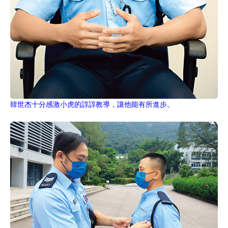
韓世杰十分感激小虎的諄諄教導，讓他能有所進步。