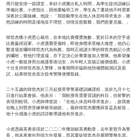
周只能安排一節課堂，幸好小虎騰出私人時間，為學生提供訓練以
準備比賽。小虎指出，因他要輪班工作，學生為了遷就他不時需要
深夜於公園操練。他說：「我鼓勵學生在他人休息時尋求進步，雖
然訓練的時間及場地並不理想，但情況愈艱難，我們愈要克服。」
韓世杰獲小虎悉心栽培，在本地比賽獲獎無數，更於日本的空手道
比賽贏得冠軍。小虎遇襲受傷時，即使身體承受極大痛楚，他仍心
繫道場並囑咐韓世杰代為執教。當時正就讀大學的韓世杰銘記小虎
的囑咐，替他打理道場，亦下定決心於畢業後加入警隊。他希望像
小虎一般挺身而出維護香港治安，向年輕人宣揚正確價值觀。小虎
十分支持韓世杰加入警隊，休養期間亦協助他預備體能測試及面
試，結果韓世杰首次投考警隊便獲取錄。
二十五歲的韓世杰於三月起接受學警基礎訓練課程，並於九月十七
日進行結業會操。他表示：「我較擅長需要背誦的科目，但射擊的
表現則較弱。小虎師傅曾說：『在他人休息時尋求進步』，故我會
在晚上到營房苦練舉槍等細節。」最終韓世杰榮獲薛富盃及銀笛，
他十分感激小虎的諄諄教導讓他有所進步。
小虎憑藉英勇表現於二〇二〇年獲頒銀英勇勳章，去年更晉升為警
長，他未來會向刑偵方向發展，而其愛徒韓世杰亦展開警務生涯。