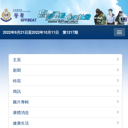
2022年9月21日至2022年10月11日 第1217期
主頁
昔日警聲
主頁
警務處主頁
新聞
简体版
特寫
English
簡訊
電子書版
圖片專輯
警聲特刊
康體消息
健康生活