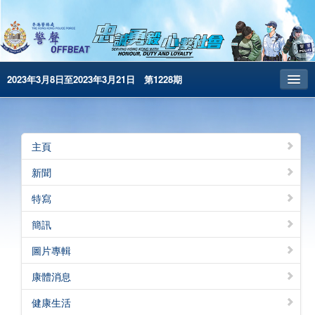
2023年3月8日至2023年3月21日 第1228期
主頁
昔日警聲
主頁
警務處主頁
新聞
简体版
特寫
English
簡訊
電子書版
圖片專輯
警聲特刊
康體消息
健康生活