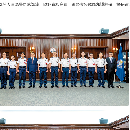
獎的人員為警司林穎濠、陳純青和高迪、總督察朱銘麟和譚柏倫、警長鍾