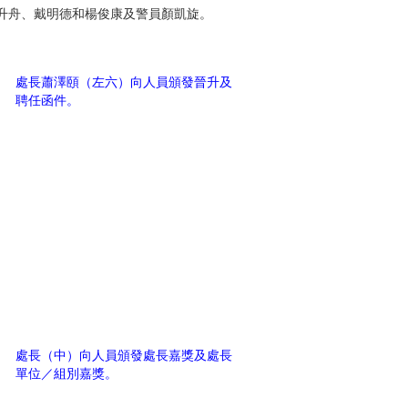
升舟、戴明德和楊俊康及警員顏凱旋。
處長蕭澤頤（左六）向人員頒發晉升及
聘任函件。
處長（中）向人員頒發處長嘉獎及處長
單位／組別嘉獎。