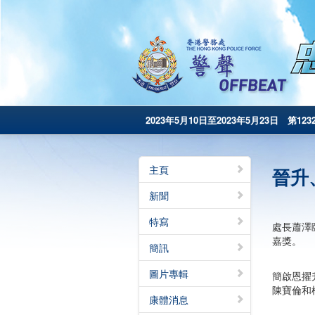
2023年5月10日至2023年5月23日 第123
主頁
晉升
新聞
特寫
處長蕭澤
嘉獎。
簡訊
圖片專輯
簡啟恩擢
陳寶倫和
康體消息