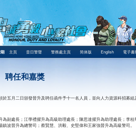
2期
主頁
昔日警聲
警務處主頁
简体版
English
電子書
、聘任和嘉獎
頤於五月二日頒發晉升及聘任函件予十一名人員，並向人力資源科招募組
升為副處長；江學禮擢升為高級助理處長；陳思達擢升為助理處長；李桂
楊鎮波晉升為總警司；蔡賢慧、洪毅、史堅偉和王家強晉升為高級警司。