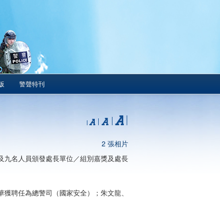
版
警聲特刊
2 張相片
及九名人員頒發處長單位／組別嘉獎及處長
華獲聘任為總警司（國家安全）；朱文龍、