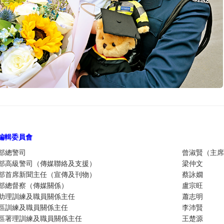
編輯委員
會
部總警司
曾淑賢（主席
部高級警司（傳媒聯絡及支援）
梁仲文
部首席新聞主任（宣傳及刊物）
蔡詠嫺
部總督察（傳媒關係）
盧宗旺
助理訓練及職員關係主任
蕭志明
區訓練及職員關係主任
李沛賢
區署理訓練及職員關係主任
王楚源