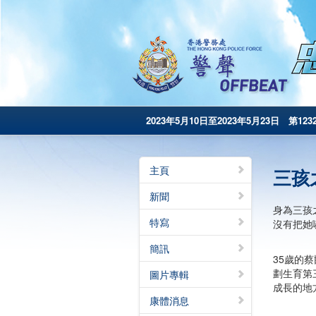
2023年5月10日至2023年5月23日 第123
主頁
三孩
新聞
身為三孩
特寫
沒有把她
簡訊
35歲的
劃生育第
圖片專輯
成長的地
康體消息