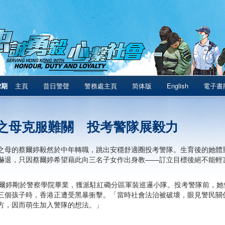
2期
主頁
昔日警聲
警務處主頁
简体版
English
電子書
之母克服難關 投考警隊展毅力
之母的蔡爾婷毅然於中年轉職，跳出安穩舒適圈投考警隊。生育後的她體重
嚇退，只因蔡爾婷希望藉此向三名子女作出身教——訂立目標後絕不能輕
蔡爾婷剛於警察學院畢業，獲派駐紅磡分區軍裝巡邏小隊。投考警隊前，
三個孩子時，香港正遭受黑暴衝擊。「當時社會法治被破壞，眼見警民關
方，因而萌生加入警隊的想法。」