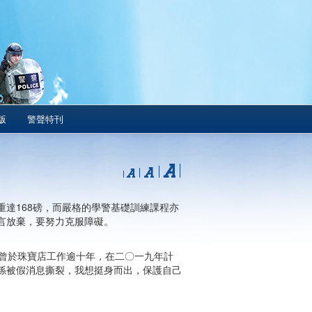
版
警聲特刊
達168磅，而嚴格的學警基礎訓練課程亦
言放棄，要努力克服障礙。
她曾於珠寶店工作逾十年，在二〇一九年計
係被假消息撕裂，我想挺身而出，保護自己