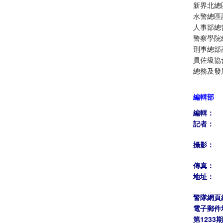
新界北總
水警總區
人事部總
警察學院
刑事總部
員佐級協
總務及發
編輯部
編輯：
記者：
攝影：
傳真：
地址：
警隊網頁
電子郵件
第1233