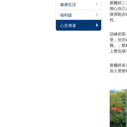
蔡爾婷二
健康生活
擔心自己
後便跑步
福利版
程。
心意傳遞
訓練初期
受，但仍
難。」蔡
上壓也做
蔡爾婷表
加入警察