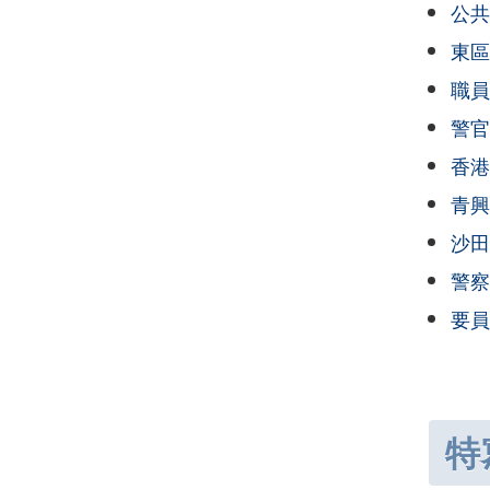
公共
東區
職員
警官
香港
青興
沙田
警察
要員
特