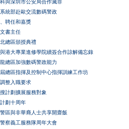
科與深圳市公安局合作滅罪
系統部赴歐交流數碼警政
、聘任和嘉獎
文書主任
北總區頒授典禮
與港大專業進修學院續簽合作諒解備忘錄
龍總區加強數碼警政能力
屆總區指揮及控制中心指揮訓練工作坊
調整入職要求
搜計劃擴展服務對象
計劃十周年
警區與非華裔人士共享開齋飯
警察義工服務隊周年大會