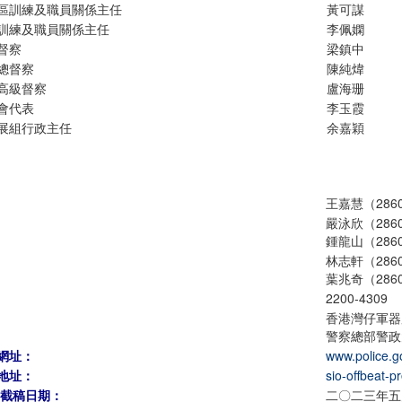
區訓練及職員關係主任
黃可謀
訓練及職員關係主任
李佩嫻
督察
梁鎮中
總督察
陳純煒
高級督察
盧海珊
會代表
李玉霞
展組行政主任
余嘉穎
王嘉慧（2860
嚴泳欣（2860
鍾龍山（2860
林志軒（2860
葉兆奇（2860
2200-4309
香港灣仔軍器
警察總部警政
網址：
www.police.g
地址：
sio-offbeat-p
期截稿日期：
二〇二三年五