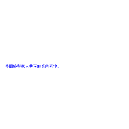
蔡爾婷與家人共享結業的喜悅。