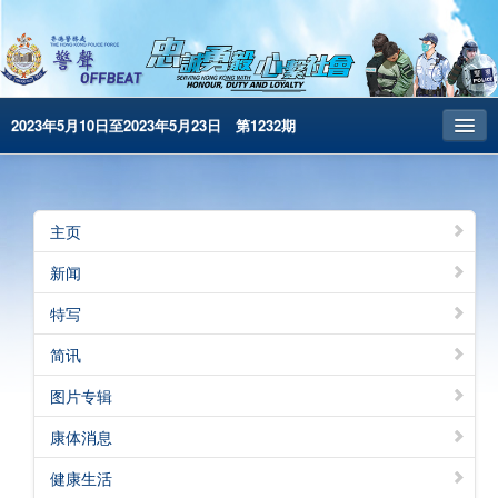
2023年5月10日至2023年5月23日 第1232期
主页
昔日警声
主页
警务处主页
新闻
繁體版
特写
English
简讯
电子书版
图片专辑
警声特刊
康体消息
健康生活