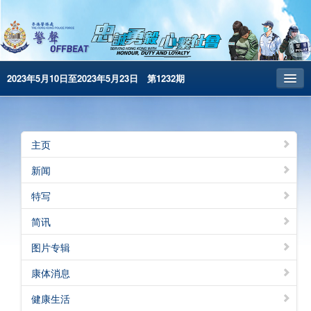
2023年5月10日至2023年5月23日 第1232期
主页
昔日警声
主页
警务处主页
新闻
繁體版
特写
English
简讯
电子书版
图片专辑
警声特刊
康体消息
健康生活