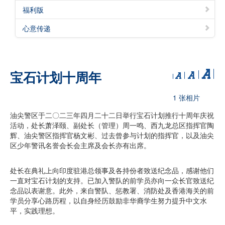
福利版
心意传递
宝石计划十周年
1 张相片
油尖警区于二〇二三年四月二十二日举行宝石计划推行十周年庆祝
活动，处长萧泽颐、副处长（管理）周一鸣、西九龙总区指挥官陶
辉、油尖警区指挥官杨文彬、过去曾参与计划的指挥官，以及油尖
区少年警讯名誉会长会主席及会长亦有出席。
处长在典礼上向印度驻港总领事及各持份者致送纪念品，感谢他们
一直对宝石计划的支持。已加入警队的前学员亦向一众长官致送纪
念品以表谢意。此外，来自警队、惩教署、消防处及香港海关的前
学员分享心路历程，以自身经历鼓励非华裔学生努力提升中文水
平，实践理想。