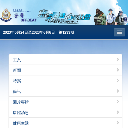
2023年5月24日至2023年6月6日 第1233期
主頁
昔日警聲
主頁
警務處主頁
新聞
简体版
特寫
English
簡訊
電子書版
圖片專輯
警聲特刊
康體消息
健康生活