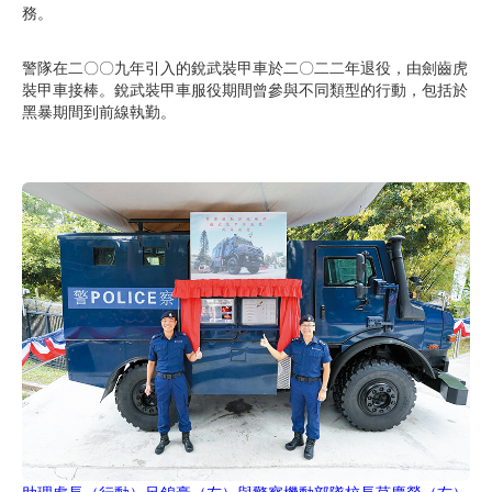
務。
警隊在二〇〇九年引入的銳武裝甲車於二〇二二年退役，由劍齒虎
裝甲車接棒。銳武裝甲車服役期間曾參與不同類型的行動，包括於
黑暴期間到前線執勤。