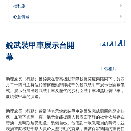
福利版
心意傳遞
銳武裝甲車展示台開
幕
1 張相片
助理處長（行動）呂錦豪在警察機動部隊校長莫慶榮陪同下，於四
月二十四日主持位於警察機動部隊總部的銳武裝甲車展示台開幕儀
式。展示台展出銳武裝甲車及歷代的沙利臣裝甲車和煞臣裝甲車，
展現裝甲車的演進。
助理處長（行動）致辭時表示銳武裝甲車為警隊完成艱巨的歷史任
務，並寫下光輝一頁。展示台能提醒人員表面平靜的社會依然存在
暗湧，應時刻居安思危、裝備自己。他感謝一眾教職員的籌備，並
表揚警察機動部隊人員於大型行動的貢獻，擔當保家衛國的重要任