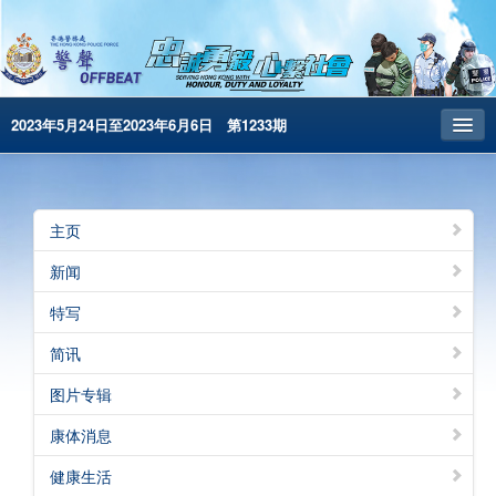
2023年5月24日至2023年6月6日 第1233期
主页
昔日警声
主页
警务处主页
新闻
繁體版
特写
English
简讯
电子书版
图片专辑
警声特刊
康体消息
健康生活