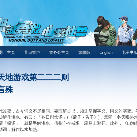
期
主页
昔日警声
警务处主页
繁體版
English
电子书
天地游戏第二二二则
言殊
代改变，古今词义不尽相同。要理解古书，须先掌握字义、词义的演变。
却解作沸水。有云︰「冬日则饮汤」(《孟子 • 告子》)，意即「冬天喝热水
谓「探汤」，就是手触沸水，借指心存戒惧，应马上避开。此外，《山海经
动词，解作以水加热。