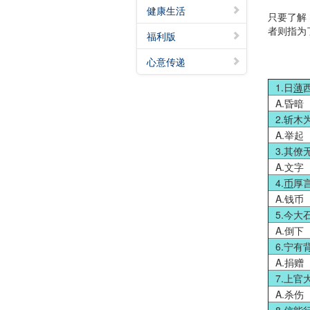
健康生活
只要了解
者则指为
福利版
心意传递
1.日
薄
A.昏暗
2.斩木
A.举起
3.其僚
A.文字
4.
币
厚
A.钱币
5.今大
A.倒下
6.宁有
A.捐赠
7.上
A.杀伤