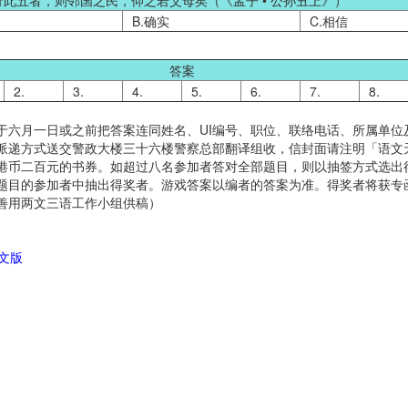
行此五者，则邻国之民，仰之若父母矣（《孟子 • 公孙丑上》）
B.确实
C.相信
答案
2.
3.
4.
5.
6.
7.
8.
于六月一日或之前把答案连同姓名、UI编号、职位、联络电话、所属单位
派递方式送交警政大楼三十六楼警察总部翻译组收，信封面请注明「语文
港币二百元的书券。如超过八名参加者答对全部题目，则以抽签方式选出
题目的参加者中抽出得奖者。游戏答案以编者的答案为准。得奖者将获专函通知
善用两文三语工作小组供稿）
中文版