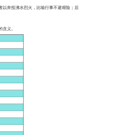
者以奔投沸水烈火，比喻行事不避艰险；后
的含义。