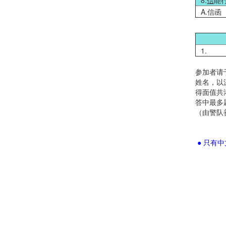
8.
信
能
A.信函
1.
参加者请
姓名，以
得面值共
答中最多
（由警队
● 只有