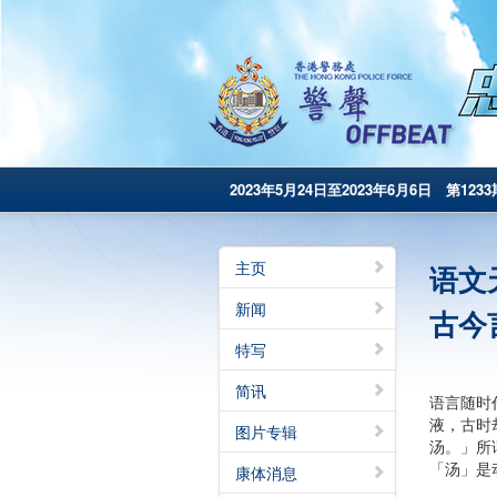
2023年5月24日至2023年6月6日 第1233
主页
语文
新闻
古今
特写
简讯
语言随时
液，古时
图片专辑
汤。」所
「汤」是
康体消息