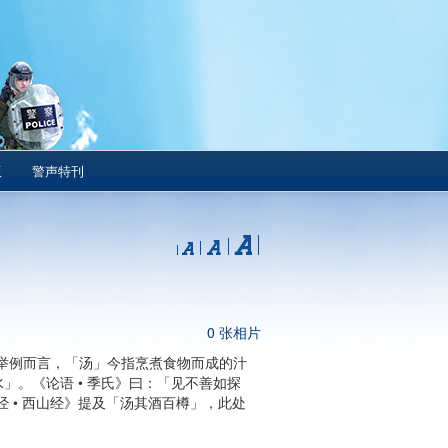
版
警声特刊
0 张相片
举例而言，「汤」今指烹煮食物而成的汁
」。《论语 • 季氏》曰：「见不善如探
 • 西山经》提及「汤其酒百樽」，此处