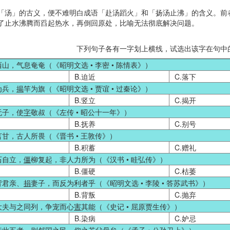
「汤」的古义，便不难明白成语「赴汤蹈火」和「扬汤止沸」的含义。前
了止水沸腾而舀起热水，再倒回原处，比喻无法彻底解决问题。
下列句子各有一字划上横线，试选出该字在句中
西山，气息奄奄（《昭明文选 • 李密 • 陈情表》）
B.迫近
C.落下
为兵，
揭
竿为旗（《昭明文选 • 贾谊 • 过秦论》）
B.竖立
C.揭开
无子，使
字
敬叔（《左传 • 昭公十一年》）
B.抚养
C.别号
言甘，古人所畏（《晋书 • 王敦传》）
B.积蓄
C.赠礼
石自立，
僵
柳复起，非人力所为（《汉书 • 眭弘传》）
B.僵硬
C.枯萎
背君亲、
捐
妻子，而反为利者乎（《昭明文选 • 李陵 • 答苏武书》）
B.背叛
C.抛弃
官大夫与之同列，争宠而心
害
其能（《史记 • 屈原贾生传》）
B.染病
C.妒忌