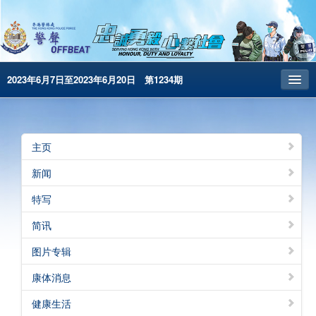
2023年6月7日至2023年6月20日 第1234期
主页
昔日警声
主页
警务处主页
新闻
繁體版
特写
English
简讯
电子书版
图片专辑
警声特刊
康体消息
健康生活