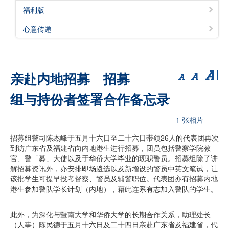
福利版
心意传递
亲赴内地招募 招募
组与持份者签署合作备忘录
1 张相片
招募组警司陈杰峰于五月十六日至二十六日带领26人的代表团再次
到访广东省及福建省向内地港生进行招募，团员包括警察学院教
官、警「募」大使以及于华侨大学毕业的现职警员。招募组除了讲
解招募资讯外，亦安排即场遴选以及新增设的警员中英文笔试，让
该批学生可提早投考督察、警员及辅警职位。代表团亦有招募内地
港生参加警队学长计划（内地），藉此连系有志加入警队的学生。
此外，为深化与暨南大学和华侨大学的长期合作关系，助理处长
（人事）陈民德于五月十六日及二十四日亲赴广东省及福建省，代