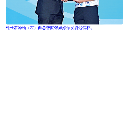
处长萧泽颐（左）向总督察张淑婷颁发尉迟信杯。