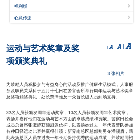
福利版
心意传递
运动与艺术奖章及奖
项颁奖典礼
3 张相片
为鼓励人员积极参与有益身心的活动及推广健康生活模式，人事服
务及职员关系科于五月十七日在警官会所举行周年运动与艺术奖章
及奖项颁奖典礼，处长萧泽颐及一众首长级人员到场支持。
32名人员获颁发周年运动奖章，10名人员获颁发周年艺术奖章，
表扬并嘉许他们在运动与艺术方面的卓越成绩和贡献。警察田径会
成员总督察张淑婷获颁尉迟信杯，以表扬她过去一年代表警队参加
各种田径运动比赛并赢得佳绩；新界南总区总部则勇夺潘顿盾，藉
此表扬总区人员在过去一年长期保持优秀的运动成绩，并鼓励同袍