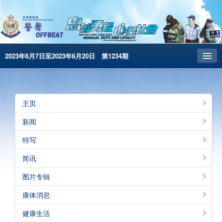
2023年6月7日至2023年6月20日 第1234期
主页
昔日警声
主页
警务处主页
新闻
繁體版
特写
English
简讯
电子书版
图片专辑
警声特刊
康体消息
健康生活