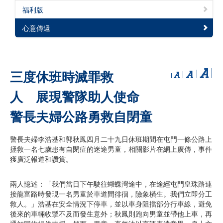
福利版
心意傳遞
三度休班時滅罪救
人 展現警隊助人使命
警長夫婦公路勇救自閉童
警長夫婦李浩基和郭秋鳳四月二十九日休班期間在屯門一條公路上
拯救一名七歲患有自閉症的迷途男童，相關影片在網上廣傳，事件
獲廣泛報道和讚賞。
兩人憶述：「我們當日下午駛往蝴蝶灣途中，在途經屯門皇珠路連
接龍富路時發現一名男童於車道間徘徊，險象橫生。我們立即分工
救人。」浩基在安全情況下停車，並以車身阻擋部分行車線，避免
後來的車輛收掣不及而發生意外；秋鳳則跑向男童並帶他上車，再