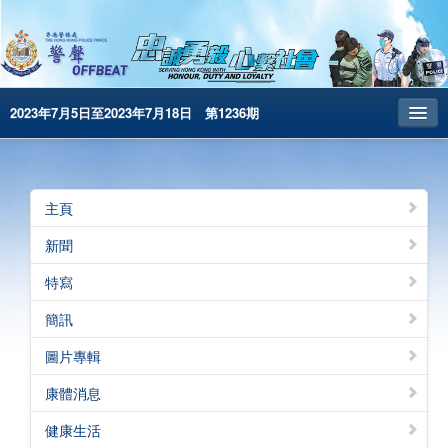
2023年7月5日至2023年7月18日 第1236期
主頁
昔日警聲
主頁
警務處主頁
新聞
简体版
特寫
English
簡訊
電子書版
圖片專輯
警聲特刊
康體消息
健康生活