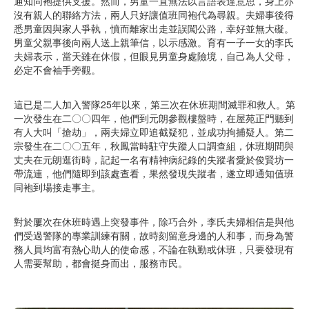
通知同袍提供支援。然而，男童一直無法以言語表達意思，身上亦
沒有親人的聯絡方法，兩人只好讓值班同袍代為尋親。夫婦事後得
悉男童因與家人爭執，憤而離家出走並誤闖公路，幸好並無大礙。
男童父親事後向兩人送上親筆信，以示感激。育有一子一女的李氏
夫婦表示，當天雖在休假，但眼見男童身處險境，自己為人父母，
必定不會袖手旁觀。
這已是二人加入警隊25年以來，第三次在休班期間滅罪和救人。第
一次發生在二〇〇四年，他們到元朗參觀樓盤時，在屋苑正門聽到
有人大叫「搶劫」，兩夫婦立即追截疑犯，並成功拘捕疑人。第二
宗發生在二〇〇五年，秋鳳當時駐守失蹤人口調查組，休班期間與
丈夫在元朗逛街時，記起一名有精神病紀錄的失蹤者愛於俊賢坊一
帶流連，他們隨即到該處查看，果然發現失蹤者，遂立即通知值班
同袍到場接走事主。
對於屢次在休班時遇上突發事件，除巧合外，李氏夫婦相信是與他
們受過警隊的專業訓練有關，故時刻留意身邊的人和事，而身為警
務人員均富有熱心助人的使命感，不論在執勤或休班，只要發現有
人需要幫助，都會挺身而出，服務市民。