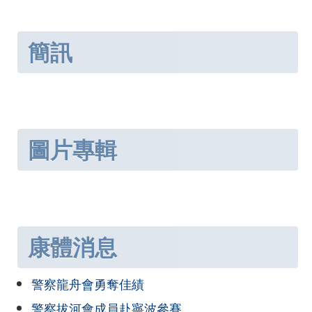
簡訊
圖片專輯
康體消息
警察龍舟會勇奪佳績
警察拔河會成員赴寧波參賽