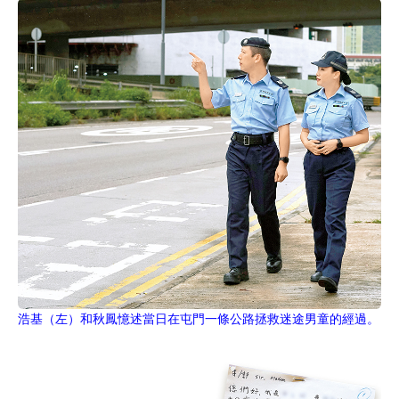
浩基（左）和秋鳳憶述當日在屯門一條公路拯救迷途男童的經過。