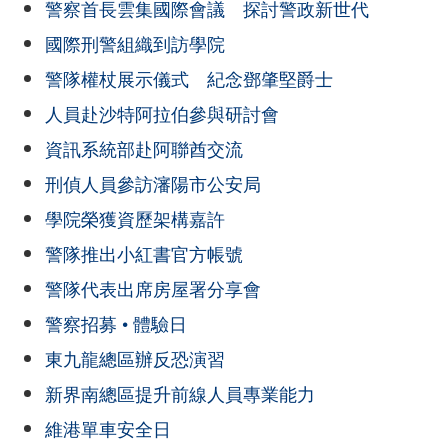
警察首長雲集國際會議 探討警政新世代
國際刑警組織到訪學院
警隊權杖展示儀式 紀念鄧肇堅爵士
人員赴沙特阿拉伯參與研討會
資訊系統部赴阿聯酋交流
刑偵人員參訪瀋陽市公安局
學院榮獲資歷架構嘉許
警隊推出小紅書官方帳號
警隊代表出席房屋署分享會
警察招募 • 體驗日
東九龍總區辦反恐演習
新界南總區提升前線人員專業能力
維港單車安全日