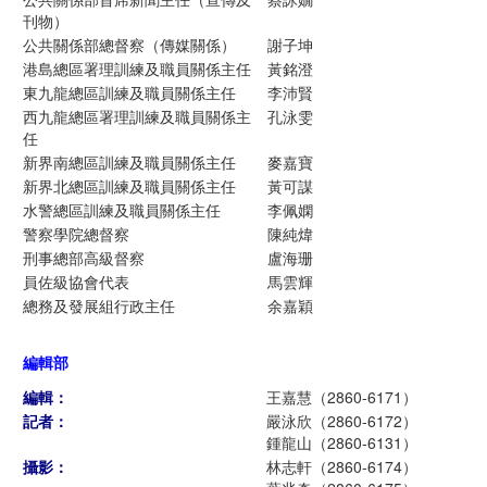
刊物）
公共關係部總督察（傳媒關係）
謝子坤
港島總區署理訓練及職員關係主任
黃銘澄
東九龍總區訓練及職員關係主任
李沛賢
西九龍總區署理訓練及職員關係主
孔泳雯
任
新界南總區訓練及職員關係主任
麥嘉寶
新界北總區訓練及職員關係主任
黃可謀
水警總區訓練及職員關係主任
李佩嫻
警察學院總督察
陳純煒
刑事總部高級督察
盧海珊
員佐級協會代表
馬雲輝
總務及發展組行政主任
余嘉穎
編輯部
編輯：
王嘉慧（2860-6171）
記者：
嚴泳欣（2860-6172）
鍾龍山（2860-6131）
攝影：
林志軒（2860-6174）