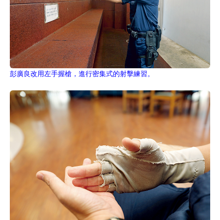
彭廣良改用左手握槍，進行密集式的射擊練習。