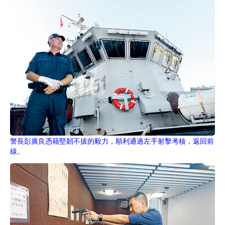
警長彭廣良憑藉堅韌不拔的毅力，順利通過左手射擊考核，返回前
線。