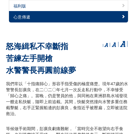
福利版
心意傳遞
怒海緝私不幸斷指
苦練左手開槍
水警警長再圓前線夢
我們常以「十指痛歸心」形容手指受傷的極度痛楚。現年47歲的水
警警長彭廣良，在二〇二〇年七月一次反走私行動中，不幸慘受
「歸心之痛」。當晚，仍是警員的他，與同袍在果洲群島水域發現
一艘走私快艇，隨即上前追截。其間，快艇突然撞向水警多重任務
截擊艇，右手正緊握船邊的彭廣良，食指近乎被壓扁，立即被送院
救治。
等候做手術期間，彭廣良劇痛難耐，「當時完全不敢望向右手食