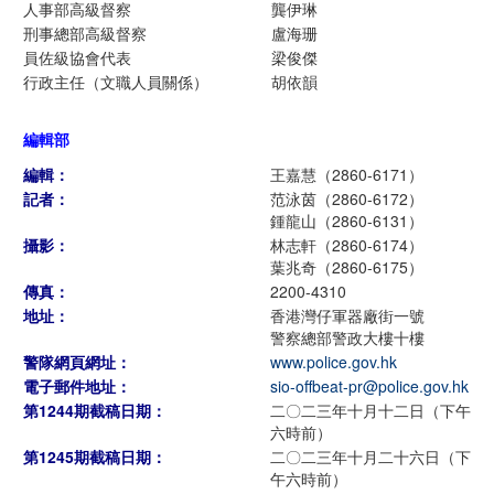
人事部高級督察
龔伊琳
刑事總部高級督察
盧海珊
員佐級協會代表
梁俊傑
行政主任（文職人員關係）
胡依韻
編輯部
編輯：
王嘉慧（2860-6171）
記者：
范泳茵（2860-6172）
鍾龍山（2860-6131）
攝影：
林志軒（2860-6174）
葉兆奇（2860-6175）
傳真：
2200-4310
地址：
香港灣仔軍器廠街一號
警察總部警政大樓十樓
警隊網頁網址：
www.police.gov.hk
電子郵件地址：
sio-offbeat-pr@police.gov.hk
第1244期截稿日期：
二〇二三年十月十二日（下午
六時前）
第1245期截稿日期：
二〇二三年十月二十六日（下
午六時前）