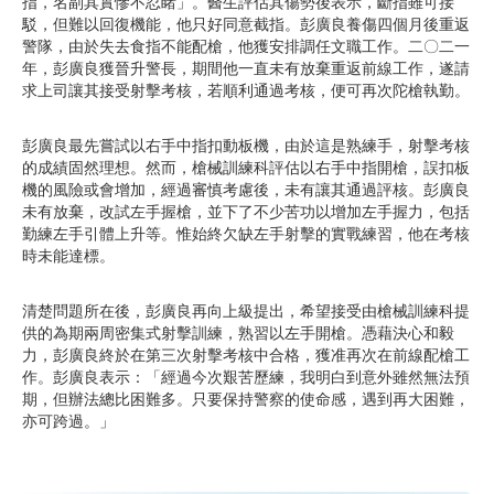
指，名副其實慘不忍睹」。醫生評估其傷勢後表示，斷指雖可接
駁，但難以回復機能，他只好同意截指。彭廣良養傷四個月後重返
警隊，由於失去食指不能配槍，他獲安排調任文職工作。二〇二一
年，彭廣良獲晉升警長，期間他一直未有放棄重返前線工作，遂請
求上司讓其接受射擊考核，若順利通過考核，便可再次陀槍執勤。
彭廣良最先嘗試以右手中指扣動板機，由於這是熟練手，射擊考核
的成績固然理想。然而，槍械訓練科評估以右手中指開槍，誤扣板
機的風險或會增加，經過審慎考慮後，未有讓其通過評核。彭廣良
未有放棄，改試左手握槍，並下了不少苦功以增加左手握力，包括
勤練左手引體上升等。惟始終欠缺左手射擊的實戰練習，他在考核
時未能達標。
清楚問題所在後，彭廣良再向上級提出，希望接受由槍械訓練科提
供的為期兩周密集式射擊訓練，熟習以左手開槍。憑藉決心和毅
力，彭廣良終於在第三次射擊考核中合格，獲准再次在前線配槍工
作。彭廣良表示：「經過今次艱苦歷練，我明白到意外雖然無法預
期，但辦法總比困難多。只要保持警察的使命感，遇到再大困難，
亦可跨過。」