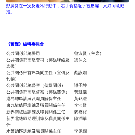
彭廣良在一次反走私行動中，右手食指近乎被壓扁，只好同意截
指。
《警聲》編輯委員
會
公共關係部總警司
曾淑賢（主席）
公共關係部高級警司（傳媒聯絡及
梁仲文
支援）
公共關係部首席新聞主任（宣傳及
蔡詠嫺
刊物）
公共關係部總督察（傳媒關係）
謝子坤
公共關係部高級督察（傳媒關係）
黃凱儀
港島總區訓練及職員關係主任
黃銘澄
東九龍總區訓練及職員關係主任
李沛賢
新界南總區訓練及職員關係主任
麥嘉寶
新界北總區助理訓練及職員關係主
陳潤華
任
水警總區訓練及職員關係主任
李佩嫻