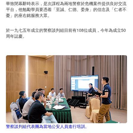
華致閉幕辭時表示，是次課程為兩地警察於危機案件提供良好交流
平台，他勉勵學員要憑着「至誠、仁德、委身」的信念及「仁者不
憂」的座右銘服務大眾。
於一九七五年成立的警察談判組目前有108位成員，今年為成立50
周年誌慶。
警察談判組代表團為當地公安人員進行培訓。