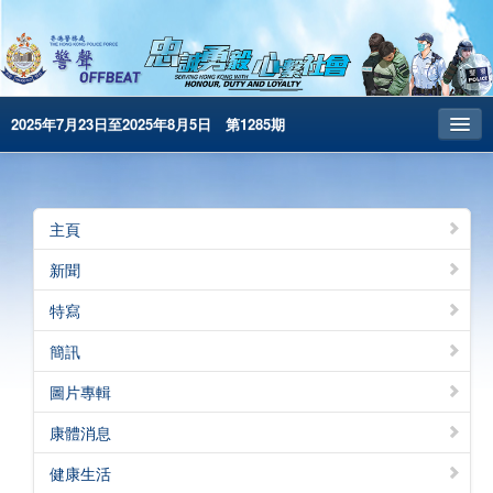
2025年7月23日至2025年8月5日 第1285期
主頁
昔日警聲
主頁
警務處主頁
新聞
简体版
特寫
English
簡訊
電子書版
圖片專輯
警聲特刊
康體消息
健康生活