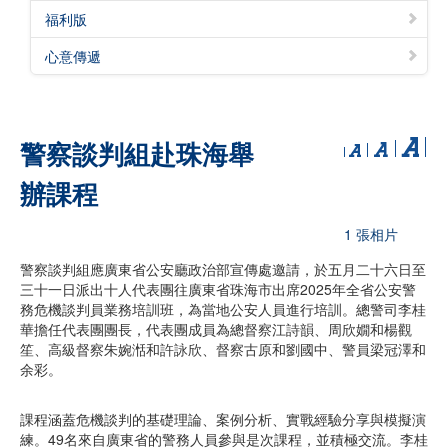
福利版
心意傳遞
警察談判組赴珠海舉
辦課程
1 張相片
警察談判組應廣東省公安廳政治部宣傳處邀請，於五月二十六日至
三十一日派出十人代表團往廣東省珠海市出席2025年全省公安警
務危機談判員業務培訓班，為當地公安人員進行培訓。總警司李桂
華擔任代表團團長，代表團成員為總督察江詩韻、周欣嫺和楊觀
笙、高級督察朱婉湉和許詠欣、督察古原和劉國中、警員梁冠澤和
余彩。
課程涵蓋危機談判的基礎理論、案例分析、實戰經驗分享與模擬演
練。49名來自廣東省的警務人員參與是次課程，並積極交流。李桂