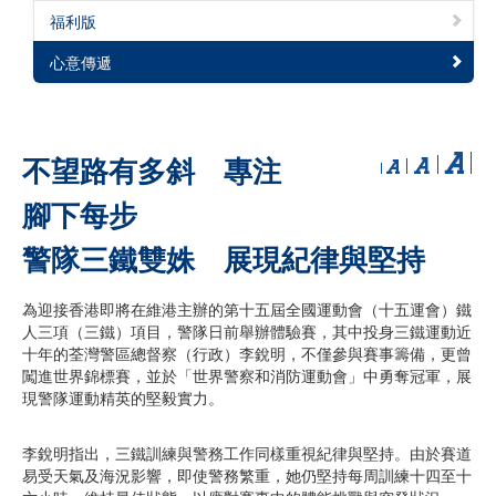
福利版
心意傳遞
不望路有多斜 專注
腳下每步
警隊三鐵雙姝 展現紀律與堅持
為迎接香港即將在維港主辦的第十五屆全國運動會（十五運會）鐵
人三項（三鐵）項目，警隊日前舉辦體驗賽，其中投身三鐵運動近
十年的荃灣警區總督察（行政）李銳明，不僅參與賽事籌備，更曾
闖進世界錦標賽，並於「世界警察和消防運動會」中勇奪冠軍，展
現警隊運動精英的堅毅實力。
李銳明指出，三鐵訓練與警務工作同樣重視紀律與堅持。由於賽道
易受天氣及海況影響，即使警務繁重，她仍堅持每周訓練十四至十