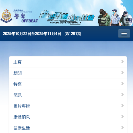
2025年10月22日至2025年11月4日 第1291期
主頁
昔日警聲
主頁
警務處主頁
新聞
简体版
特寫
English
簡訊
電子書版
圖片專輯
警聲特刊
康體消息
健康生活