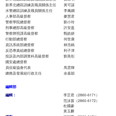
新界北總區訓練及職員關係主任
黃可謀
水警總區訓練及職員關係主任
李佩嫻
人事部高級督察
麥慧君
警察學院總督察
劉小玲
刑事總部高級督察
許安盈
警察牌照課高級督察
甄皓妍
行動部總督察
何世康
資訊系統部總督察
林浩銘
反恐專責組總督察
利子津
投訴及內部調查科高級督察
劉美彤
國安處總督察
員佐級協會代表
馬雲輝
總務及發展組行政主任
余嘉穎
編輯部
編輯：
李芷君（2860-6171）
范泳茵（2860-6172）
杜國豪
黃玉麟