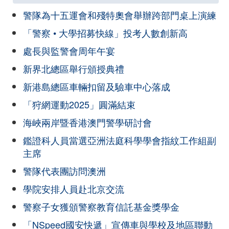
警隊為十五運會和殘特奧會舉辦跨部門桌上演練
「警察 • 大學招募快線」投考人數創新高
處長與監警會周年午宴
新界北總區舉行頒授典禮
新港島總區車輛扣留及驗車中心落成
「狩網運動2025」圓滿結束
海峽兩岸暨香港澳門警學研討會
鑑證科人員當選亞洲法庭科學學會指紋工作組副
主席
警隊代表團訪問澳洲
學院安排人員赴北京交流
警察子女獲頒警察教育信託基金獎學金
「NSpeed國安快遞」宣傳車與學校及地區聯動