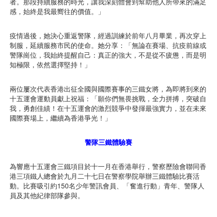
者。那段持續服務的時光，讓我深刻體會到幫助他人所帶來的滿足
感，始終是我最嚮往的價值。」
疫情過後，她決心重返警隊，經過訓練於前年八月畢業，再次穿上
制服，延續服務市民的使命。她分享：「無論在賽場、抗疫前線或
警隊崗位，我始終提醒自己：真正的強大，不是從不疲憊，而是明
知極限，依然選擇堅持！」
兩位屢次代表香港出征全國與國際賽事的三鐵女將，為即將到來的
十五運會運動員獻上祝福：「願你們無畏挑戰，全力拼搏，突破自
我，勇創佳績！在十五運會的激烈競爭中發揮最強實力，並在未來
國際賽場上，繼續為香港爭光！」
警隊三鐵體驗賽
為響應十五運會三鐵項目於十一月在香港舉行，警察歷險會聯同香
港三項鐵人總會於九月二十七日在警察學院舉辦三鐵體驗比賽活
動。比賽吸引約150名少年警訊會員、「奮進行動」青年、警隊人
員及其他紀律部隊參與。