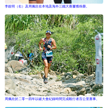
李銳明（右）及周佩欣在本地及海外三鐵大賽屢獲殊榮。
周佩欣於二零一四年以破大會紀錄時間完成毅行者百公里賽事。