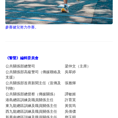
參賽健兒努力作賽。
《警聲》編輯委員
會
公共關係部總警司
梁仲文（主席）
公共關係部高級警司（傳媒聯絡及
吳翠婷
支援）
公共關係部首席新聞主任（宣傳及
張雅輝
刊物）
公共關係部總督察（傳媒關係）
譚敏姬
港島總區訓練及職員關係主任
許育芙
東九龍總區訓練及職員關係主任
黃筑筠
西九龍總區訓練及職員關係主任
吳倩儂
新界南總區訓練及職員關係主任
鄧玉明