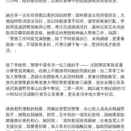
六小時，維持最佳狀態，以應對賽事中的體能挑戰與突發狀況。
她分享一次在菲律賓比賽的深刻經歷：當時賽道出現突發狀況，大
會臨時取消游泳項目，並以快艇接選手回岸。儘管節奏被打亂，李
銳明迅速調整策略與心態，專注完成後續項目，最終以前五名佳績
取得芬蘭世錦賽資格。她將這份應變精神融入警務工作，強調：
「警務工作同樣充滿變數，除了平時裝備自己、未雨綢繆，更要像
跑坡一樣，不望路有多斜，只專注腳下每一步，堅持到底才能登
頂。」
除了李銳明，警隊中還有另一位三鐵好手 —— 元朗警區軍裝巡邏
小隊警員周佩欣。在網上不難搜尋到她的亮眼紀錄：自二零零三年
加入警隊後，憑藉出色體能考入反恐特勤隊，更兼任體能教官。她
曾代表警隊參與粵港澳大灣區警察運動會三鐵賽，並於全國公安系
統武裝越野登泰山比賽中奪冠。二零一四年，她以破大會紀錄的12
小時52分完成毅行者百公里賽事，更在多項本地大賽中封后。
懷抱着對運動的熱愛，周佩欣曾暫別警隊，全心投入成為全職越野
跑手，挑戰自我極限。然而，五年前的一場世紀疫情，讓她重新點
燃服務社會的初心。她回憶：「當時新冠疫情嚴峻，社會急需人手
支援抗疫，我響應招募，加入青衣社區隔離設施，協助照顧隔離患