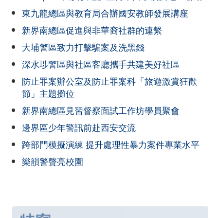
東九龍總區與教育局合辦國安教師發展講座
新界南總區促進與非華裔社群的連繫
大埔警區致力打擊騙案及洗黑錢
深水埗警區與社區客廳攜手共建美好社區
防止罪案辦公室及防止罪案科「旅遊激賞狂歡
節」主題攤位
新界南總區見習督察面試工作坊學員聚會
邊界區少年警訊前赴西安交流
跨部門模擬演練 提升處理性暴力案件專業水平
樂韻警聲亮校園