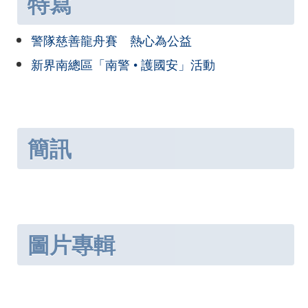
特寫
警隊慈善龍舟賽 熱心為公益
新界南總區「南警 • 護國安」活動
簡訊
圖片專輯