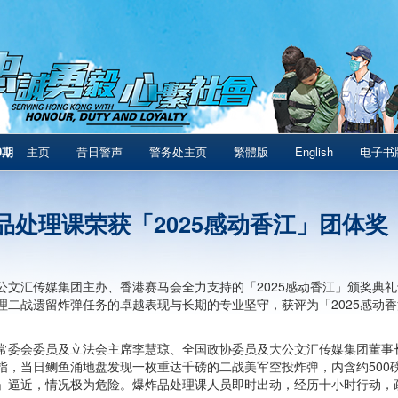
9期
主页
昔日警声
警务处主页
繁體版
English
电子书
品处理课荣获「2025感动香江」团体奖
公文汇传媒集团主办、香港赛马会全力支持的「2025感动香江」颁奖典
理二战遗留炸弹任务的卓越表现与长期的专业坚守，获评为「2025感动
常委会委员及立法会主席李慧琼、全国政协委员及大公文汇传媒集团董事
指，当日鲗鱼涌地盘发现一枚重达千磅的二战美军空投炸弹，内含约500
」逼近，情况极为危险。爆炸品处理课人员即时出动，经历十小时行动，疏散