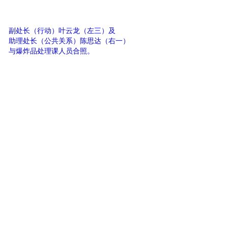
副处长（行动）叶云龙（左三）及
助理处长（公共关系）陈思达（右一）
与
爆炸品处理课
人员合照。