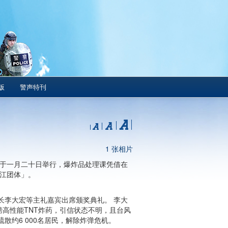
版
警声特刊
1 张相片
礼于一月二十日举行，爆炸品处理课凭借在
香江团体」。
长李大宏等主礼嘉宾出席颁奖典礼。 李大
磅高性能TNT炸药，引信状态不明，且台风
约6 000名居民，解除炸弹危机。