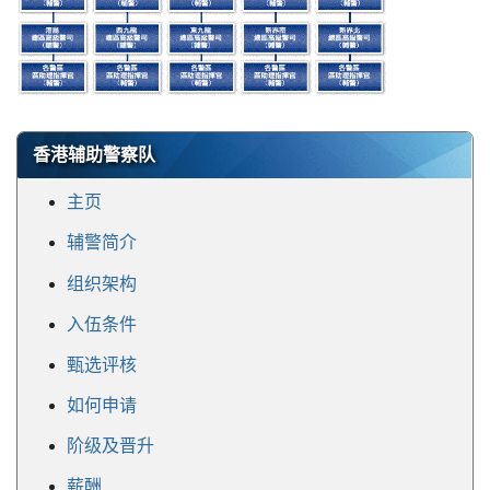
香港辅助警察队
主页
辅警简介
组织架构
入伍条件
甄选评核
如何申请
阶级及晋升
薪酬