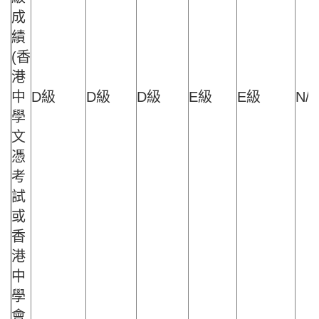
成
績
(香
港
中
D級
D級
D級
E級
E級
N/A
學
文
憑
考
試
或
香
港
中
學
會