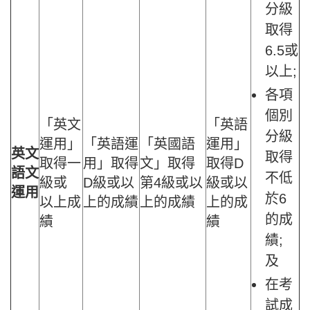
分級
取得
6.5或
以上;
各項
個別
「英文
「英語
分級
運用」
「英語運
「英國語
運用」
英文
取得
取得一
用」取得
文」取得
取得D
語文
不低
級或
D級或以
第4級或以
級或以
運用
於6
以上成
上的成績
上的成績
上的成
的成
績
績
績;
及
在考
試成