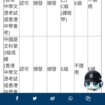
(香港
乙)
不適
認可
頒發
頒發
E級
中學文
C級
用
憑考試
(課程
或香港
甲)
中學會
考)
中國語
文科第
2級成
績
(香港
不適
認可
頒發
頒發
E級
E級
中學文
用
憑考試
或香港
中學會
考)