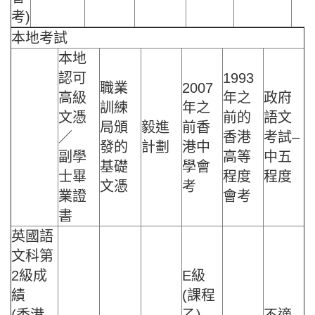
考)
本地考試
本地
認可
1993
職業
2007
高級
年之
政府
訓練
年之
文憑
前的
語文
局頒
毅進
前香
／
香港
考試–
發的
計劃
港中
副學
高等
中五
基礎
學會
士畢
程度
程度
文憑
考
業證
會考
書
英國語
文科第
2級成
E級
績
(課程