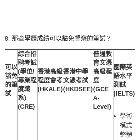
8. 那些學歷成績可以豁免督察的筆試？
綜合招
普通教
聘考試
育文憑
可以
國際英
(
學位/
香港高級
香港中學
高級程
豁免
語水平
專業程
程度會考
文憑考試
度
的筆
測試
度職
(HKALE)
(HKDSEE)
(GCE
試
(IELTS)
系)
A-
(CRE)
Level)
學術
模式
整體