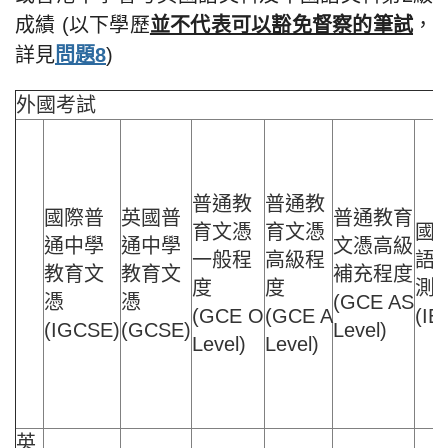
成績 (以下學歷
並不代表可以豁免督察的筆試
，
詳見
問題8
)
外國考試
普通教
普通教
國際普
英國普
普通教育
育文憑
育文憑
國
通中學
通中學
文憑高級
一般程
高級程
語
教育文
教育文
補充程度
度
度
測
憑
憑
(
GCE AS
(
GCE O
(
GCE A
(IE
(IGCSE)
(GCSE)
Level)
Level)
Level)
英