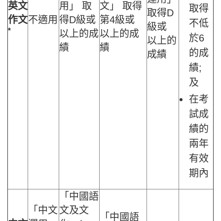
英文
用」 取
文」 取得
取得
取得D
作文
不適用
得D級或
第4級或
不低
級或
*
以上的成
以上的成
於6
以上的
績
績
的成
成績
績;
及
在考
試成
績的
兩年
有效
期內
「中國語
「中文
文及文
「中國語