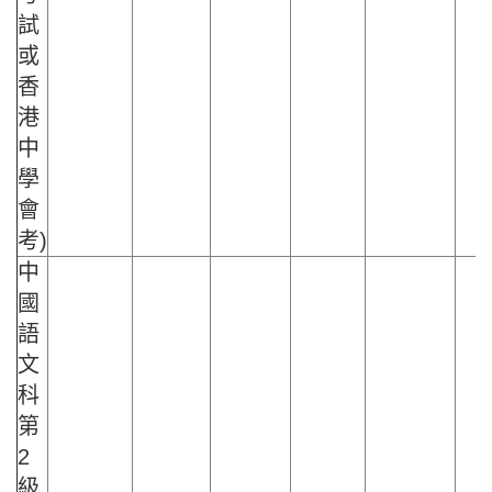
試
或
香
港
中
學
會
考)
中
國
語
文
科
第
2
級