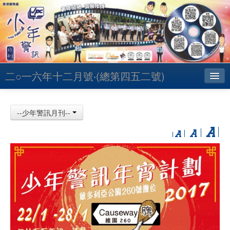
二○一六年十二月號‧(總第四五二號)
主頁
--少年警訊月刊--
昔日少訊
聯絡
English