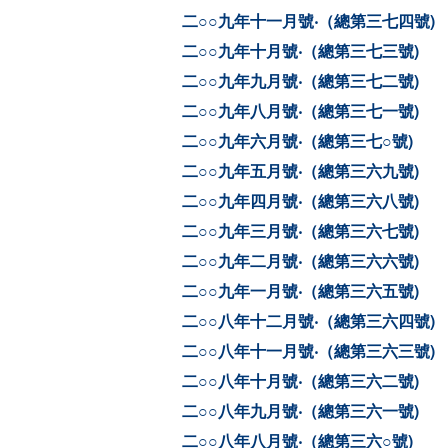
二○○九年十一月號‧（總第三七四號)
二○○九年十月號‧（總第三七三號)
二○○九年九月號‧（總第三七二號)
二○○九年八月號‧（總第三七一號)
二○○九年六月號‧（總第三七○號)
二○○九年五月號‧（總第三六九號)
二○○九年四月號‧（總第三六八號)
二○○九年三月號‧（總第三六七號)
二○○九年二月號‧（總第三六六號)
二○○九年一月號‧（總第三六五號)
二○○八年十二月號‧（總第三六四號)
二○○八年十一月號‧（總第三六三號)
二○○八年十月號‧（總第三六二號)
二○○八年九月號‧（總第三六一號)
二○○八年八月號‧（總第三六○號)