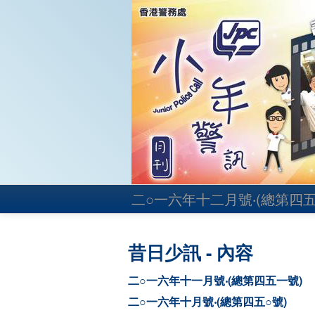
二○一六年十二月號‧(總第四五
昔日少訊 - 內容
二○一六年十一月號‧(總第四五一號)
二○一六年十月號‧(總第四五○號)