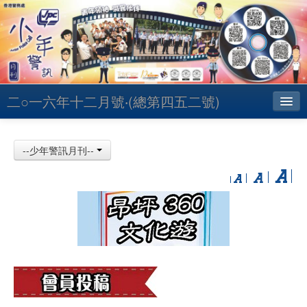
二○一六年十二月號‧(總第四五二號)
主頁
--少年警訊月刊--
昔日少訊
聯絡
English