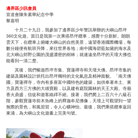
邊界區少訊會員
宣道會陳朱素華紀念中學
黎嘉明
十月二十九日，我參加了邊界區少年警訊舉辦的大嶼山昂坪
360文化遊。當日是我第一次乘搭昂坪纜車，感覺十分新鮮。朗朗
雲天下，在纜車上俯瞰大嶼山的自然美景，遠望香港國際機場，每
數分鐘便有航班升降，來往世界各地；南中國海碧藍如黛的海水及
北大嶼山郊野公園的茂盛濃密的樹林；就連遠坐昂坪的天壇大佛也
能看到一清二楚。
其後，我們暢遊昂坪市集、寶蓮禪寺和天壇大佛。昂坪市集的
建築及園林設計烘托出昂坪獨特的文化氣息及精神面貌。「南天佛
國」寶蓮禪寺，寺內有多座富中國特色的建築，如供奉著本土、東
方及西方三方佛的大雄寶殿，以及建有庭院園林的天王大殿。寺廟
香火鼎盛，信徒和遊客絡繹不絕。接著，我們爬上二百六十八級石
階，參觀寶蓮寺前木魚峰上的釋迦牟尼佛像，天壇上可觀望到一望
無際的景色，和風習習，令人心曠神怡。最後，我們乘搭纜車返回
東涌，為大嶼山文化遊畫上完美句號。