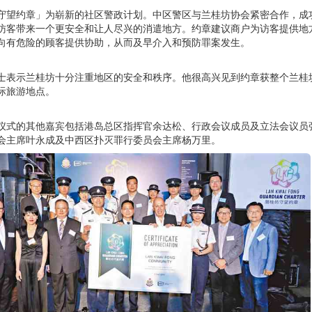
守望约章」为崭新的社区警政计划。中区警区与兰桂坊协会紧密合作，成
访客带来一个更安全和让人尽兴的消遣地方。约章建议商户为访客提供地
向有危险的顾客提供协助，从而及早介入和预防罪案发生。
士表示兰桂坊十分注重地区的安全和秩序。他很高兴见到约章获整个兰桂
际旅游地点。
仪式的其他嘉宾包括港岛总区指挥官余达松、行政会议成员及立法会议员
会主席叶永成及中西区扑灭罪行委员会主席杨万里。