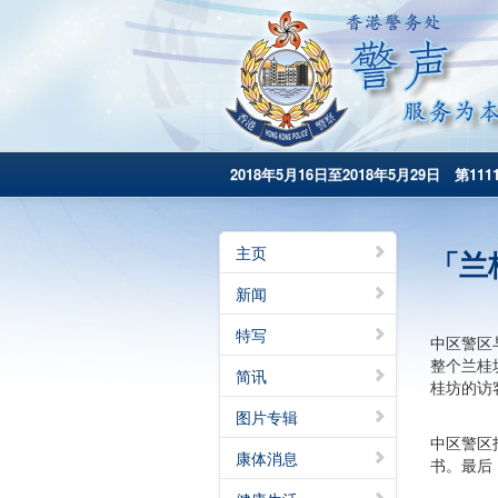
2018年5月16日至2018年5月29日 第111
主页
「兰
新闻
特写
中区警区
整个兰桂
简讯
桂坊的访
图片专辑
中区警区
康体消息
书。最后