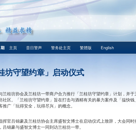
1期
主頁
昔日警声
警务处主页
繁體版
English
桂坊守望约章」启动仪式
与兰桂坊协会及兰桂坊一带商户合力推行「兰桂坊守望约章」计划，并于
坊社区。「兰桂坊守望约章」旨在打击与酒精有关的暴力案件及「揾快钱
客推广「玩得安全，玩得尽兴」的概念。
指挥官吕锦豪及兰桂坊协会主席盛智文博士在启动仪式上致辞，大会同时
，吕锦豪与盛智文博士一同到访兰桂坊一带。