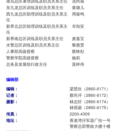
港岛总区署理训练及职员关系主任
冼尚谕
东九龙总区训练及职员关系主任
黄璐儿
西九龙总区助理训练及职员关系主
周俊鸣
任
新界北总区助理训练及职员关系主
岑劲安
任
新界南总区训练及职员关系主任
麦嘉宝
水警总区训练及职员关系主任
黎惠贤
人事部高级督察
蔡映彤
警察学院高级督察
杨莉
总务及发展组行政主任
莫梓伟
编辑部
编辑：
梁慧欣（2860-6171）
记者：
蔡尚渟（2860-6172）
摄影：
林志轩（2860-6174）
林雨燊（2860-6175）
传真：
2200-4309
地址：
香港湾仔军器厂街一号
警察总部警政大楼十楼