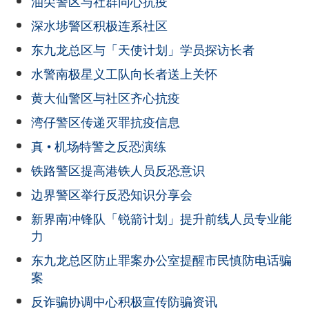
油尖警区与社群同心抗疫
深水埗警区积极连系社区
东九龙总区与「天使计划」学员探访长者
水警南极星义工队向长者送上关怀
黄大仙警区与社区齐心抗疫
湾仔警区传递灭罪抗疫信息
真 • 机场特警之反恐演练
铁路警区提高港铁人员反恐意识
边界警区举行反恐知识分享会
新界南冲锋队「锐箭计划」提升前线人员专业能
力
东九龙总区防止罪案办公室提醒市民慎防电话骗
案
反诈骗协调中心积极宣传防骗资讯