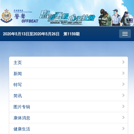
2020年5月13日至2020年5月26日 第1159期
主页
昔日警声
主页
警务处主页
新闻
繁體版
特写
English
简讯
电子书版
图片专辑
康体消息
健康生活