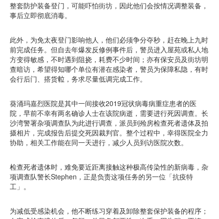
整套防护装备登门，可能吓怕街坊，因此他们会按情况调整装备，
事后立即彻底消毒。
此外，为免太夜登门影响他人，他们必须争分夺秒，赶在晚上九时
前完成任务。但自去年爆发反修例事件后，警员进入屋苑或私人地
方变得敏感，不时遇到阻挠，耗费不少时间；亦有保安员及街坊明
查暗访，希望得知哪个单位有潜在感染者，警员为保障私隐，有时
会行后门、搭货𨋢，务求尽量低调完成工作。
葵涌玛嘉烈医院是其中一间接收2019冠状病毒病重症患者的医
院，早前不幸有两名确诊人士在该院病逝，需要进行死因调查。长
沙湾警署杂项调查队为此进行调查，派员到殓房检查死者遗体及拍
摄相片，完成报告后提交死因裁判官。整个过程中，幸得医院全力
协助，相关工作能在同一天进行，减少人员到访医院次数。
检查死者遗体时，难免要近距离接触这种极高传染性的新病毒，杂
项调查队警长Stephen，正是负责这项任务的另一位「抗疫特
工」。
为减低受感染机会，他不断练习穿着及卸除整套保护装备的程序；