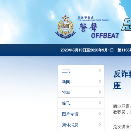
2020年8月19日至2020年9月1日 第1166
主页
反诈
新闻
座
特写
简讯
商业罪案
教职员，
图片专辑
康体消息
是次讲座