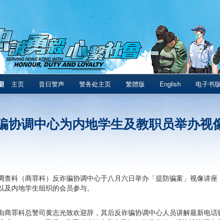
期
主页
昔日警声
警务处主页
繁體版
English
电子书
骗协调中心为内地学生及教职员举办视
调查科（商罪科）反诈骗协调中心于八月六日举办「提防骗案」视像讲座
以及内地学生组织的会员参与。
由商罪科总警司黄志光致欢迎辞，其后反诈骗协调中心人员讲解最新电话