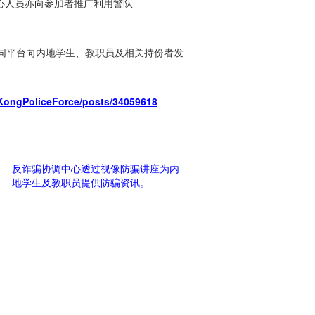
中心人员亦向参加者推广利用警队
同平台向内地学生、教职员及相关持份者发
KongPoliceForce/posts/34059618
反诈骗协调中心透过视像防骗讲座为内
地学生及教职员提供防骗资讯。