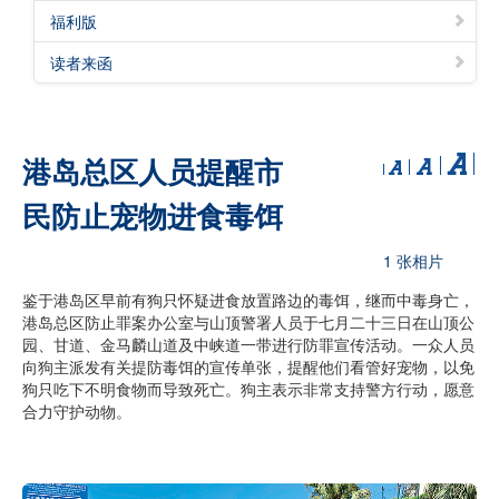
福利版
读者来函
港岛总区人员提醒市
民防止宠物进食毒饵
1 张相片
鉴于港岛区早前有狗只怀疑进食放置路边的毒饵，继而中毒身亡，
港岛总区防止罪案办公室与山顶警署人员于七月二十三日在山顶公
园、甘道、金马麟山道及中峡道一带进行防罪宣传活动。一众人员
向狗主派发有关提防毒饵的宣传单张，提醒他们看管好宠物，以免
狗只吃下不明食物而导致死亡。狗主表示非常支持警方行动，愿意
合力守护动物。