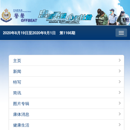
2020年8月19日至2020年9月1日 第1166期
主页
昔日警声
主页
警务处主页
新闻
繁體版
特写
English
简讯
电子书版
图片专辑
康体消息
健康生活