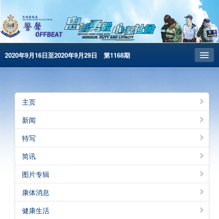
2020年9月16日至2020年9月29日 第1168期
主页
昔日警声
主页
警务处主页
新闻
繁體版
特写
English
简讯
电子书版
图片专辑
康体消息
健康生活