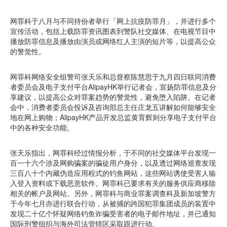
网罪科于八月与不同持份者举行「网上抗疫防罪月」，并进行多个
宣传活动，包括上载防罪资讯图表到警队社交媒体、在电视节目中
播放防罪信息及播放由演员或网络红人主演的短片等，以提高公众
的警觉性。
网罪科网络安全组警司张天乐和总督察陈慧思于九月四日联同消费
者委员会及电子支付平台AlipayHK举行记者会，宣扬防罪信息及分
享建议，以提高公众对罪案趋势的警觉性，避免堕入陷阱。在记者
会中，消费者委员会投诉及咨询部总主任庄龙五讲解如何能够安全
地在网上购物；AlipayHK产品开发总监黄育辉则分享电子支付平台
中的各种安全功能。
张天乐指出，网罪科经过情报分析，于不同的社交媒体平台发现一
百一十六个涉及网购骗案的骗徒用户身分，以及透过网络巡查发现
三百八十个内藏伪造应用程式的钓鱼网站，这些网站诱使受害人输
入登入资料或下载恶意软件。网罪科已要求有关的服务供应商移除
相关的帐户及网站。另外，网罪科与商业罪案调查科及新加坡警方
于今年七月亦进行联合行动，从被捕的跨国犯罪集团成员的装置中
发现二十亿个怀疑网络钓鱼诈骗受害者的电子邮件地址，并已通知
国际刑警组织与海外司法管辖区采取跟进行动。