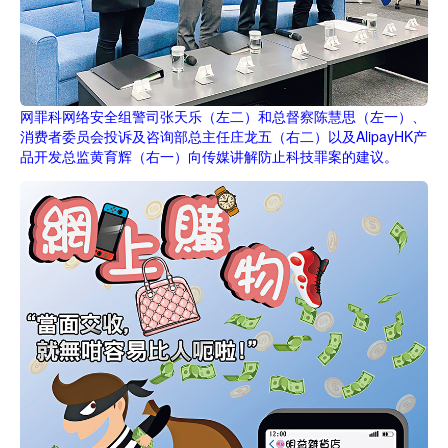
网罪科网络安全组警司张天乐（左二）和总督察陈慧思（左一）、
消费者委员会投诉及咨询部总主任庄龙五（右二）以及AlipayHK产
品开发总监黄育辉（右一）向传媒讲解防止科技罪案的建议。