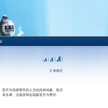
版
2 张相片
。晋升为高级警司的人员包括林焯豪、陈乐
、袁永康、沈俊彦和彭颕森晋升为警司。