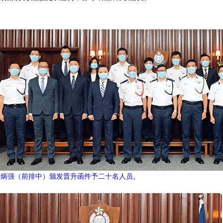
邓炳强（前排中）颁发晋升函件予二十名人员。