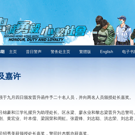
8期
主页
昔日警声
警务处主页
繁體版
English
电子书
及嘉许
强于九月四日颁发晋升函件予二十名人员，并向两名人员颁授处长嘉奖。
吕锦豪和江学礼擢升为助理处长。区永梁、廖永业和黎志梁晋升为总警司
刚、黄宏业、叶本儒、梁国荣和周虹。张霆锋、刘志聪、洪志荣、刘志君
司招秀美获颁授处长嘉奖，警司叶杰辉亦获嘉奖。