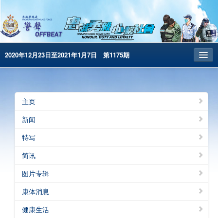
2020年12月23日至2021年1月7日 第1175期
主页
昔日警声
主页
警务处主页
新闻
繁體版
特写
English
简讯
电子书版
图片专辑
警声特刊
康体消息
健康生活