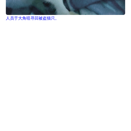
人员于大角咀寻回被盗猫只。