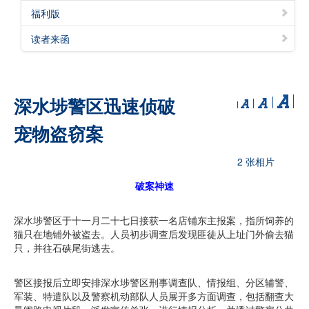
福利版
读者来函
深水埗警区迅速侦破
宠物盗窃案
2 张相片
破案神速
深水埗警区于十一月二十七日接获一名店铺东主报案，指所饲养的
猫只在地铺外被盗去。人员初步调查后发现匪徒从上址门外偷去猫
只，并往石硖尾街逃去。
警区接报后立即安排深水埗警区刑事调查队、情报组、分区辅警、
军装、特遣队以及警察机动部队人员展开多方面调查，包括翻查大