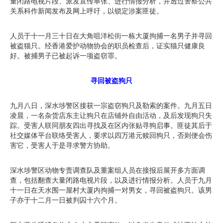
量闭路电视片段、派发宣传单张、进行情报分析，并透过警察公共
关系科作新闻发布及网上呼吁，以锁定涉案匪徒。
人员于十一月三十日在大角咀洋松街一栋大厦拘捕一名男子并寻回
被盗猫只。经香港爱护动物协会的职员检查后，证实猫只健康良
好。被捕男子已被起诉一项盗窃罪。
寻回被盗狗只
九月八日，深水埗警区接获一宗盗窃狗只及勒索的案件。九月五日
凌晨，一名杂货店东主让狗只在店铺外自由活动，及后发现狗只失
踪。受害人联同朋友四出寻找及在区内张贴寻狗启事。匪徒其后于
社交媒体平台联络受害人，要求以四万港元赎回狗只，否则便会伤
害它，受害人于是寻求警方协助。
深水埗警区动物专责调查队及重案组人员在接报后展开多方面调
查，包括翻查大量闭路电视片段，以及进行情报分析。人员于九月
十一日在天水围一屋村大厦内拘捕一对男女，寻回被盗狗只。该男
子亦于十二月一日被判囚十六个月。