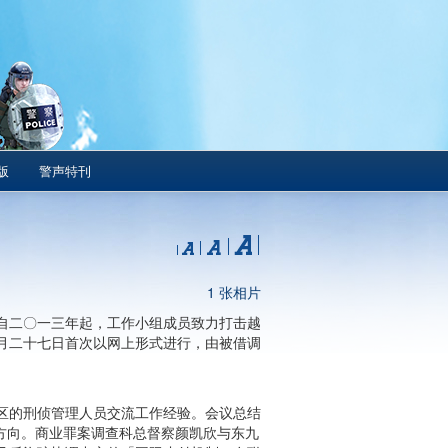
版
警声特刊
1 张相片
自二〇一三年起，工作小组成员致力打击越
月二十七日首次以网上形式进行，由被借调
区的刑侦管理人员交流工作经验。会议总结
并讨论未来方向。商业罪案调查科总督察颜凯欣与东九