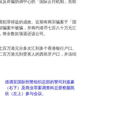
及反诈骗协调中心的「国际止付机制」在联
境犯罪得益的成效。近期有两宗骗案于「国
邮骗案中被骗，并将约港币七百八十万元汇
，将全数款项退还该公司。
七百万港元分多次汇到多个香港银行户口。
二百万港元到受害人的西班牙户口，并冻结
借调至国际刑警组织总部的警司刘嘉豪
（右下）及商业罪案调查科总督察颜凯
欣（左上）参与会议。