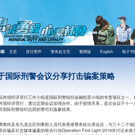
5期
主页
昔日警声
警务处主页
繁體版
English
电子书
于国际刑警会议分享打击骗案策略
反跨境经济罪行工作小组是国际刑警组织金融犯罪小组的专责项目之一。
跨境经济罪行，透过定期会议加强合作。由于疫情关系，是次会议于十一
昂国际刑警组织总部的警司刘嘉豪统筹。
调查科及东九龙总区刑事部人员代表香港警务处出席会议，与三十二个地
诈骗及社交媒体骗案的联合行动Operation First Light 2019