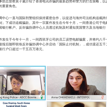
事部总督察莫子威介绍了香港电讯诈骗的最新趋势和警方的打击策略，以
的重要角色。
调中心一直与国际刑警组织保持紧密合作，以促进与海外司法机构追截跨
制」下成功追截骗款。其中一宗案件发生在今年十月，一间香港公司于电
国银行帐户。反诈骗协调中心人员透过机制及时通知英国警方及当地银行
件发生于今年十一月，一间西班牙公司的员工误堕电邮骗案，并将约八千
接报后随即联络反诈骗协调中心并启动「国际止付机制」，成功退还五千
银行户口超过一千五百万港元。