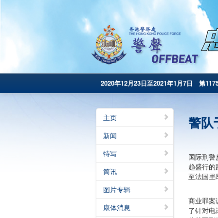
2020年12月23日至2021年1月7日 第117
主页
警队
新闻
特写
国际刑警
趋盛行的
简讯
至法国里
图片专辑
商业罪案
康体消息
了针对电讯